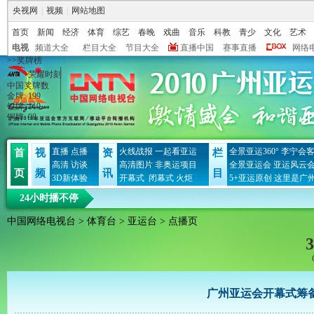
央视网
|
视频
|
网站地图
首页
新闻
经济
体育
综艺
春晚
戏曲
音乐
科教
青少
文化
艺术
电视
频道大全
栏目大全
节目大全
直播中国
赛事直播
网络
>>奖牌榜
荣耀时刻
中国奖牌数
金牌
:
199
银牌
:
119
铜牌
:
98
直播
点播
火线战报
一起看亚运
全景亚运360°
李宁会
首
视
资
栏
高清
访谈
高清图片
非奥运项目
全景亚运会
亚运风云
页
频
讯
目
3D新体验
开幕式
闭幕式
火炬
5+亚运原创
这里是广
24小时播不停
中国网络电视台
>
体育台
>
亚运台
> 点播页
3
广州亚运会开幕式筹