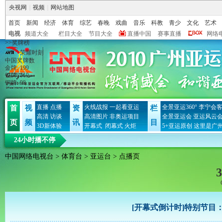
央视网
|
视频
|
网站地图
首页
新闻
经济
体育
综艺
春晚
戏曲
音乐
科教
青少
文化
艺术
电视
频道大全
栏目大全
节目大全
直播中国
赛事直播
网络
>>奖牌榜
荣耀时刻
中国奖牌数
金牌
:
199
银牌
:
119
铜牌
:
98
直播
点播
火线战报
一起看亚运
全景亚运360°
李宁会
首
视
资
栏
高清
访谈
高清图片
非奥运项目
全景亚运会
亚运风云
页
频
讯
目
3D新体验
开幕式
闭幕式
火炬
5+亚运原创
这里是广
24小时播不停
中国网络电视台
>
体育台
>
亚运台
> 点播页
3
[开幕式倒计时]特别节目