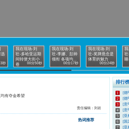
刘
我在现场-刘
我在现场-刘
我在现场-刘
我
球选
壮-多哈亚运期
壮-李娜、彭帅
壮-奖牌悬念是
壮
间转便大街小
领衔 各项均...
体育的魅力
睡
53秒
00分50秒
00分17秒
00分24秒
巷
排行
[德
1
项均有夺金希望
[德
2
[意
3
责任编辑：刘岩
[意
4
[亚
5
热词推荐
[
6
[亚
7