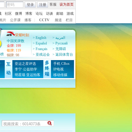
客服
设为首页
登录
注册
城
社区
微博
博客
论坛
访谈
邮箱
游戏
画片
公开课
播客
|
CCTV
频道
栏目
荣耀时刻
> English
> العربية
中国奖牌数
> Español
> Pусский
金牌
:
199
> Français
> 无障碍
银牌
:
119
牌榜
> 亚残运会
> 返回体育台
铜牌
:
98
多
榜
亚运之星评选
手机
CBox
互
终
图
李宁·公益助学
IP电视
动
端
明星墙
亚运拍客
移动传媒