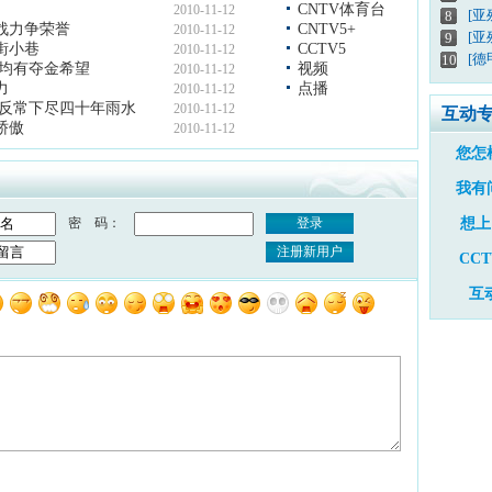
CNTV体育台
2010-11-12
[
8
战力争荣誉
CNTV5+
2010-11-12
[亚
9
街小巷
CCTV5
2010-11-12
[德
10
项均有夺金希望
视频
2010-11-12
力
点播
2010-11-12
气反常下尽四十年雨水
2010-11-12
互动
骄傲
2010-11-12
您怎
我有
密 码：
登录
想上
注册新用户
CC
互