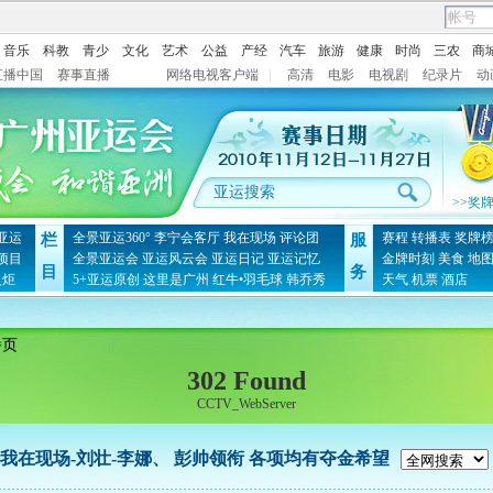
音乐
科教
青少
文化
艺术
公益
产经
汽车
旅游
健康
时尚
三农
商
直播中国
赛事直播
网络电视客户端
|
高清
电影
电视剧
纪录片
动
>>奖
亚运
全景亚运360°
李宁会客厅
我在现场
评论团
赛程
转播表
奖牌
栏
服
项目
全景亚运会
亚运风云会
亚运日记
亚运记忆
金牌时刻
美食
地
目
务
火炬
5+亚运原创
这里是广州
红牛•羽毛球
韩乔秀
天气
机票
酒店
播页
302 Found
CCTV_WebServer
我在现场-刘壮-李娜、 彭帅领衔 各项均有夺金希望