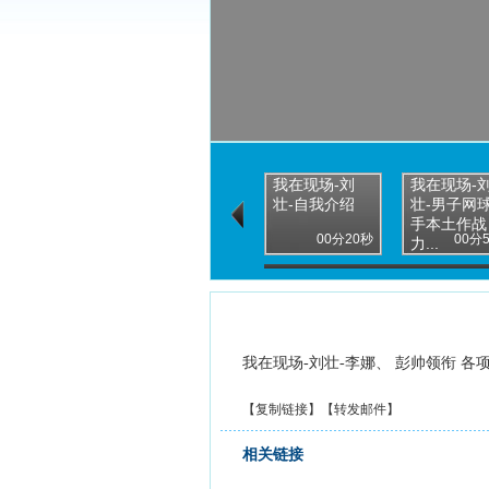
我在现场-刘
我在现场-
壮-自我介绍
壮-男子网
手本土作战
00分20秒
00分
力...
我在现场-刘壮-李娜、 彭帅领衔 各
【
复制链接
】【
转发邮件
】
相关链接