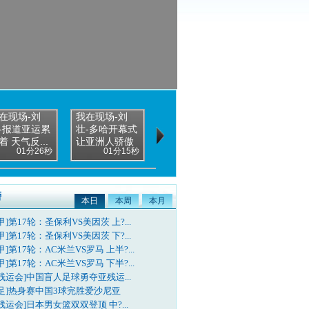
在现场-刘
我在现场-刘
-报道亚运累
壮-多哈开幕式
着 天气反...
让亚洲人骄傲
01分26秒
01分15秒
榜
本日
本周
本月
甲]第17轮：圣保利VS美因茨 上?...
甲]第17轮：圣保利VS美因茨 下?...
甲]第17轮：AC米兰VS罗马 上半?...
甲]第17轮：AC米兰VS罗马 下半?...
残运会]中国盲人足球勇夺亚残运...
国足]热身赛中国3球完胜爱沙尼亚
残运会]日本男女篮双双登顶 中?...