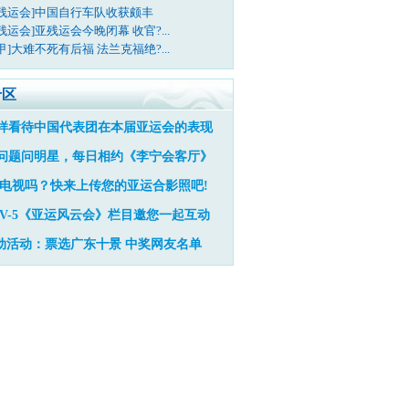
亚残运会]中国自行车队收获颇丰
残运会]亚残运会今晚闭幕 收官?...
甲]大难不死有后福 法兰克福绝?...
专区
样看待中国代表团在本届亚运会的表现
问题问明星，每日相约《李宁会客厅》
电视吗？快来上传您的亚运合影照吧!
TV-5《亚运风云会》栏目邀您一起互动
动活动：票选广东十景
中奖网友名单