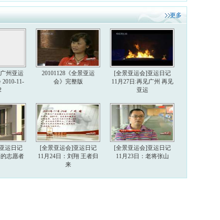
更多
6届广州亚运
20101128《全景亚运
[全景亚运会]亚运日记
010-11-
会》完整版
11月27日:再见广州 再见
2
亚运
]亚运日记
[全景亚运会]亚运日记
[全景亚运会]亚运日记
美丽的志愿者
11月24日：刘翔 王者归
11月23日：老将张山
来