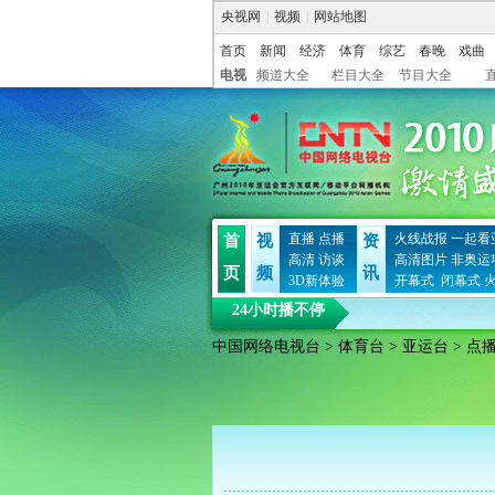
央视网
|
视频
|
网站地图
首页
新闻
经济
体育
综艺
春晚
戏曲
电视
频道大全
栏目大全
节目大全
直播
点播
火线战报
一起看
首
视
资
高清
访谈
高清图片
非奥运
页
频
讯
3D新体验
开幕式
闭幕式
24小时播不停
中国网络电视台
>
体育台
>
亚运台
> 点