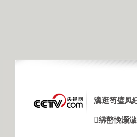
瀵逛笉璧凤
绋嶅悗灏