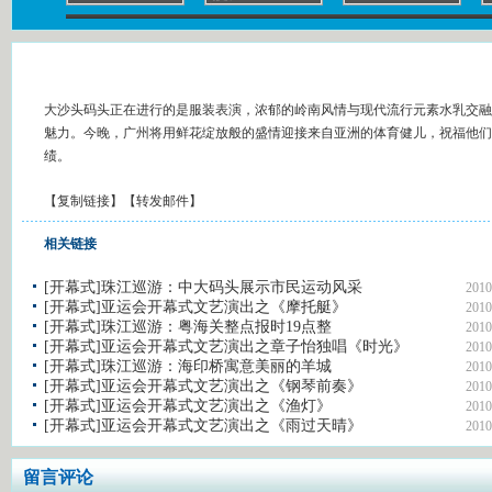
大沙头码头正在进行的是服装表演，浓郁的岭南风情与现代流行元素水乳交融
魅力。今晚，广州将用鲜花绽放般的盛情迎接来自亚洲的体育健儿，祝福他们
绩。
【
复制链接
】【
转发邮件
】
相关链接
[开幕式]珠江巡游：中大码头展示市民运动风采
2010
[开幕式]亚运会开幕式文艺演出之《摩托艇》
2010
[开幕式]珠江巡游：粤海关整点报时19点整
2010
[开幕式]亚运会开幕式文艺演出之章子怡独唱《时光》
2010
[开幕式]珠江巡游：海印桥寓意美丽的羊城
2010
[开幕式]亚运会开幕式文艺演出之《钢琴前奏》
2010
[开幕式]亚运会开幕式文艺演出之《渔灯》
2010
[开幕式]亚运会开幕式文艺演出之《雨过天晴》
2010
留言评论