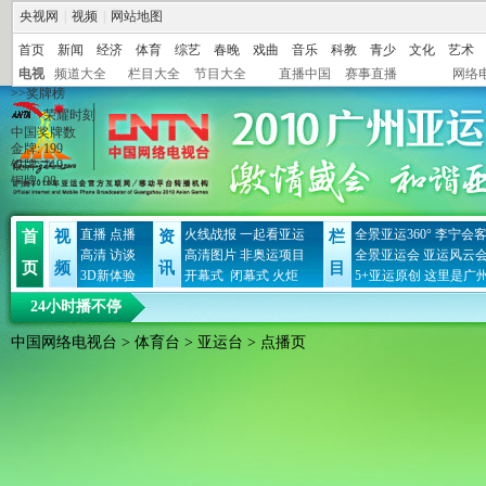
央视网
|
视频
|
网站地图
首页
新闻
经济
体育
综艺
春晚
戏曲
音乐
科教
青少
文化
艺术
电视
频道大全
栏目大全
节目大全
直播中国
赛事直播
网络
>>奖牌榜
荣耀时刻
中国奖牌数
金牌
:
199
银牌
:
119
铜牌
:
98
直播
点播
火线战报
一起看亚运
全景亚运360°
李宁会
首
视
资
栏
高清
访谈
高清图片
非奥运项目
全景亚运会
亚运风云
页
频
讯
目
3D新体验
开幕式
闭幕式
火炬
5+亚运原创
这里是广
24小时播不停
中国网络电视台
>
体育台
>
亚运台
> 点播页