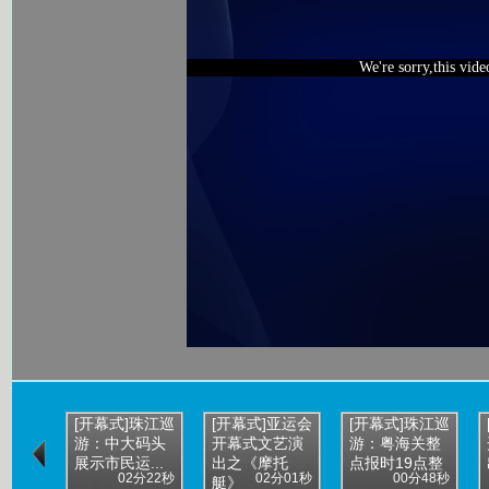
We're sorry,this vid
[开幕式]珠江巡
[开幕式]亚运会
[开幕式]珠江巡
游：中大码头
开幕式文艺演
游：粤海关整
展示市民运...
出之《摩托
点报时19点整
02分22秒
02分01秒
00分48秒
艇》