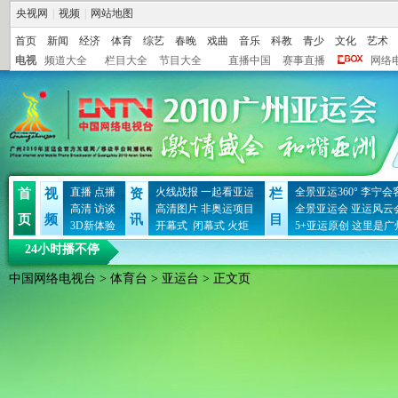
央视网
|
视频
|
网站地图
首页
新闻
经济
体育
综艺
春晚
戏曲
音乐
科教
青少
文化
艺术
电视
频道大全
栏目大全
节目大全
直播中国
赛事直播
网络
直播
点播
火线战报
一起看亚运
全景亚运360°
李宁会
首
视
资
栏
高清
访谈
高清图片
非奥运项目
全景亚运会
亚运风云
页
频
讯
目
3D新体验
开幕式
闭幕式
火炬
5+亚运原创
这里是广
24小时播不停
中国网络电视台
>
体育台
>
亚运台
> 正文页