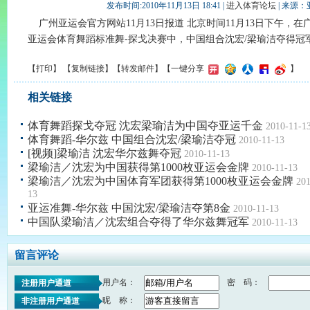
发布时间:2010年11月13日 18:41 |
进入体育论坛
| 来源
广州亚运会官方网站11月13日报道 北京时间11月13日下午，
亚运会体育舞蹈标准舞-探戈决赛中，中国组合沈宏/梁瑜洁夺得冠
【
打印
】 【
复制链接
】【
转发邮件
】
【一键分享
】
相关链接
体育舞蹈探戈夺冠 沈宏梁瑜洁为中国夺亚运千金
2010-11-1
体育舞蹈-华尔兹 中国组合沈宏/梁瑜洁夺冠
2010-11-13
[视频]梁瑜洁 沈宏华尔兹舞夺冠
2010-11-13
梁瑜洁／沈宏为中国获得第1000枚亚运会金牌
2010-11-13
梁瑜洁／沈宏为中国体育军团获得第1000枚亚运会金牌
201
13
亚运准舞-华尔兹 中国沈宏/梁瑜洁夺第8金
2010-11-13
中国队梁瑜洁／沈宏组合夺得了华尔兹舞冠军
2010-11-13
留言评论
用户名：
密 码：
注册用户通道
昵 称：
非注册用户通道