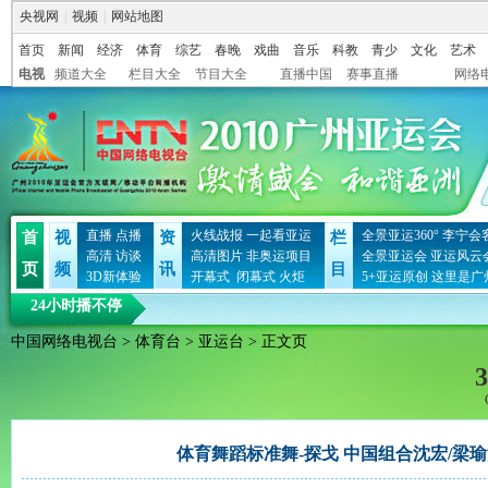
央视网
|
视频
|
网站地图
首页
新闻
经济
体育
综艺
春晚
戏曲
音乐
科教
青少
文化
艺术
电视
频道大全
栏目大全
节目大全
直播中国
赛事直播
网络
直播
点播
火线战报
一起看亚运
全景亚运360°
李宁会
首
视
资
栏
高清
访谈
高清图片
非奥运项目
全景亚运会
亚运风云
页
频
讯
目
3D新体验
开幕式
闭幕式
火炬
5+亚运原创
这里是广
24小时播不停
中国网络电视台
>
体育台
>
亚运台
> 正文页
3
体育舞蹈标准舞-探戈 中国组合沈宏/梁