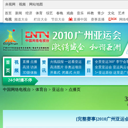
央视网
|
视频
|
网站地图
首页
新闻
经济
体育
综艺
春晚
戏曲
音乐
科教
青少
文化
艺术
电视
频道大全
栏目大全
节目大全
直播中国
赛事直播
网络
直播
点播
火线战报
一起看亚运
全景亚运360°
李宁会
首
视
资
栏
高清
访谈
高清图片
非奥运项目
全景亚运会
亚运风云
页
频
讯
目
3D新体验
开幕式
闭幕式
火炬
5+亚运原创
这里是广
24小时播不停
中国网络电视台
>
体育台
>
亚运台
> 点播页
3
[完整赛事]2010广州亚