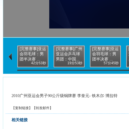
[完整赛事]亚运
[完整赛事]广州
[完整赛事]亚运
会羽毛球：男
亚运会乒乓球
会羽毛球：男
团半决赛 ...
男团：中国...
团半决赛 ...
42分53秒
19分53秒
57分45秒
2010广州亚运会男子90公斤级铜牌赛 李奎元- 铁木尔·博拉特
【
复制链接
】【
转发邮件
】
相关链接