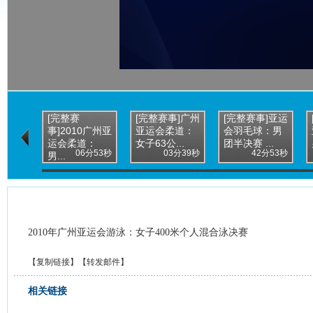
[完整赛
[完整赛事]广州
[完整赛事]亚运
事]2010广州亚
亚运会柔道：
会羽毛球：男
运会柔道：
女子63公...
团半决赛 ...
06分53秒
03分39秒
42分53秒
男...
2010年广州亚运会游泳：女子400米个人混合泳决赛
【
复制链接
】【
转发邮件
】
相关链接