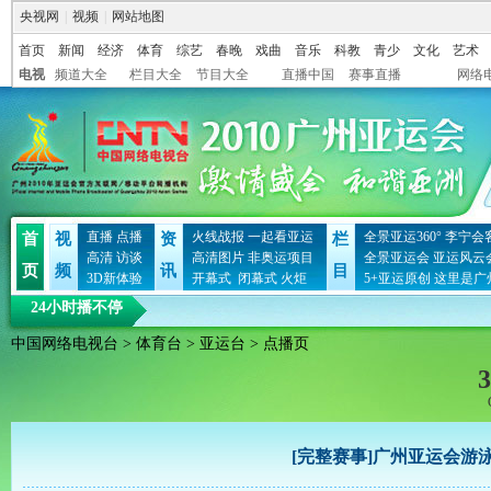
央视网
|
视频
|
网站地图
首页
新闻
经济
体育
综艺
春晚
戏曲
音乐
科教
青少
文化
艺术
电视
频道大全
栏目大全
节目大全
直播中国
赛事直播
网络
直播
点播
火线战报
一起看亚运
全景亚运360°
李宁会
首
视
资
栏
高清
访谈
高清图片
非奥运项目
全景亚运会
亚运风云
页
频
讯
目
3D新体验
开幕式
闭幕式
火炬
5+亚运原创
这里是广
24小时播不停
中国网络电视台
>
体育台
>
亚运台
> 点播页
3
[完整赛事]广州亚运会游