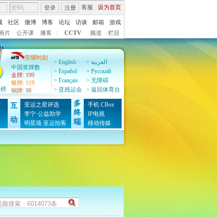
客服
设为首页
登录
注册
城
社区
微博
博客
论坛
访谈
邮箱
游戏
画片
公开课
播客
|
CCTV
频道
栏目
荣耀时刻
> English
> العربية
中国奖牌数
> Español
> Pусский
金牌
:
199
> Français
> 无障碍
银牌
:
119
牌榜
> 亚残运会
> 返回体育台
铜牌
:
98
多
榜
亚运之星评选
手机
CBox
互
终
图
李宁·公益助学
IP电视
动
端
明星墙
亚运拍客
移动传媒