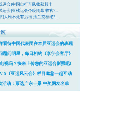
亚残运会]中国自行车队收获颇丰
残运会]亚残运会今晚闭幕 收官?...
甲]大难不死有后福 法兰克福绝?...
专区
样看待中国代表团在本届亚运会的表现
问题问明星，每日相约《李宁会客厅》
电视吗？快来上传您的亚运合影照吧!
TV-5《亚运风云会》栏目邀您一起互动
动活动：票选广东十景
中奖网友名单