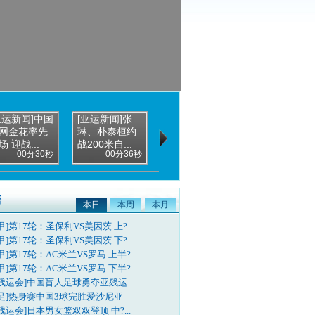
亚运新闻]中国
[亚运新闻]张
[亚运新闻]亚运
网金花率先
琳、朴泰桓约
体操女团比赛
场 迎战...
战200米自...
上午打响
00分30秒
00分36秒
00分32秒
榜
本日
本周
本月
甲]第17轮：圣保利VS美因茨 上?...
甲]第17轮：圣保利VS美因茨 下?...
甲]第17轮：AC米兰VS罗马 上半?...
甲]第17轮：AC米兰VS罗马 下半?...
残运会]中国盲人足球勇夺亚残运...
国足]热身赛中国3球完胜爱沙尼亚
残运会]日本男女篮双双登顶 中?...