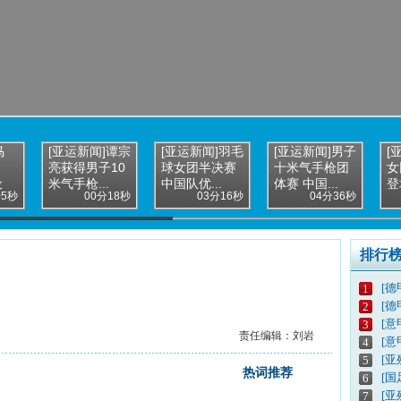
马
[亚运新闻]谭宗
[亚运新闻]羽毛
[亚运新闻]男子
[
亮获得男子10
球女团半决赛
十米气手枪团
女
设
米气手枪...
中国队优...
体赛 中国...
登
05秒
00分18秒
03分16秒
04分36秒
排行
[德
1
[德
2
[意
3
责任编辑：刘岩
[意
4
[亚
5
热词推荐
[
6
[亚
7