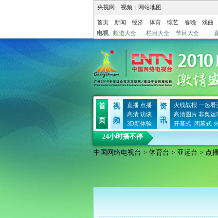
央视网
|
视频
|
网站地图
首页
新闻
经济
体育
综艺
春晚
戏曲
电视
频道大全
栏目大全
节目大全
直播
点播
火线战报
一起看
首
视
资
高清
访谈
高清图片
非奥运
页
频
讯
3D新体验
开幕式
闭幕式
24小时播不停
中国网络电视台
>
体育台
>
亚运台
> 点