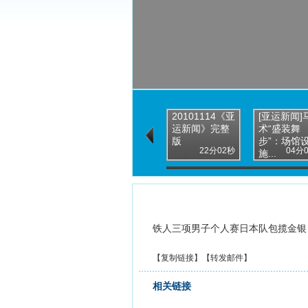
20101114《亚
[亚运新闻]
运新闻》完整
术“盛装舞
版
步”：场馆
22分02秒
04分
施...
铁人三项男子个人赛日本队包揽金银
【
复制链接
】【
转发邮件
】
相关链接