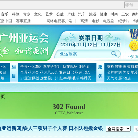
音乐
科教
青少
文化
艺术
公益
产经
汽车
旅游
健康
时尚
三农
商
直播中国
赛事直播
网络电视客户端
|
高清
电影
电视剧
纪录片
动
>>奖
亚运
全景亚运360°
李宁会客厅
我在现场
评论团
赛程
转播表
奖牌
栏
服
项目
全景亚运会
亚运风云会
亚运日记
亚运记忆
金牌时刻
美食
地
目
务
火炬
5+亚运原创
这里是广州
红牛•羽毛球
韩乔秀
天气
机票
酒店
播页
302 Found
CCTV_WebServer
[亚运新闻]铁人三项男子个人赛 日本队包揽金银