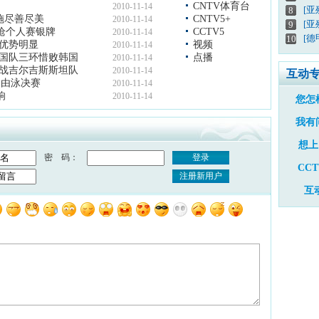
CNTV体育台
2010-11-14
[
8
施尽善尽美
CNTV5+
2010-11-14
[亚
9
手枪个人赛银牌
CCTV5
2010-11-14
[德
10
队优势明显
视频
2010-11-14
中国队三环惜败韩国
点播
2010-11-14
迎战吉尔吉斯斯坦队
2010-11-14
互动
自由泳决赛
2010-11-14
响
2010-11-14
您怎
我有
想上
密 码：
登录
CC
注册新用户
互