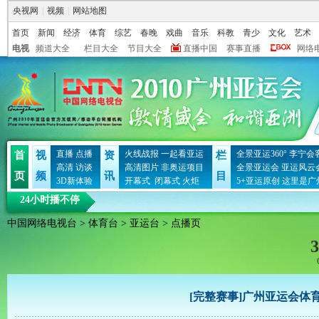
央视网
|
视频
|
网站地图
首页
新闻
经济
体育
综艺
春晚
戏曲
音乐
科教
青少
文化
艺术
电视
频道大全
栏目大全
节目大全
直播中国
赛事直播
网络
直播
点播
火线战报
一起看亚运
全景亚运360°
李宁会
首
视
资
栏
高清
访谈
高清图片
非奥运项目
全景亚运会
亚运风云
页
频
讯
目
3D新体验
开幕式
闭幕式
火炬
5+亚运原创
这里是广
24小时播不停
中国网络电视台
>
体育台
>
亚运台
> 点播页
3
[完整赛事]广州亚运会体