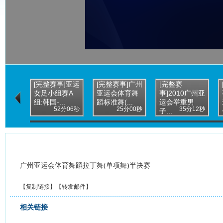
[完整赛事]亚运
[完整赛事]广州
[完整赛
女足小组赛A
亚运会体育舞
事]2010广州亚
组:韩国-...
蹈标准舞(...
运会举重男
52分06秒
25分00秒
35分12秒
子...
广州亚运会体育舞蹈拉丁舞(单项舞)半决赛
【
复制链接
】【
转发邮件
】
相关链接