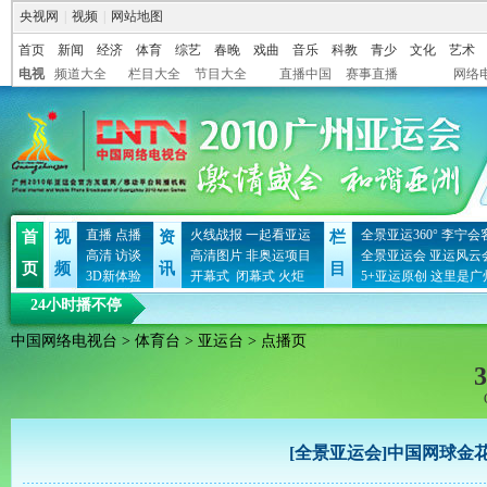
央视网
|
视频
|
网站地图
首页
新闻
经济
体育
综艺
春晚
戏曲
音乐
科教
青少
文化
艺术
电视
频道大全
栏目大全
节目大全
直播中国
赛事直播
网络
直播
点播
火线战报
一起看亚运
全景亚运360°
李宁会
首
视
资
栏
高清
访谈
高清图片
非奥运项目
全景亚运会
亚运风云
页
频
讯
目
3D新体验
开幕式
闭幕式
火炬
5+亚运原创
这里是广
24小时播不停
中国网络电视台
>
体育台
>
亚运台
> 点播页
3
[全景亚运会]中国网球金