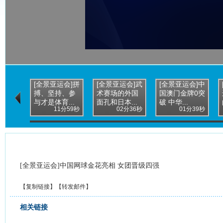
[全景亚运会]拼
[全景亚运会]武
[全景亚运会]中
搏、坚持、参
术赛场的外国
国澳门金牌0突
与才是体育...
面孔和日本...
破 中华...
11分59秒
02分36秒
01分39秒
[全景亚运会]中国网球金花亮相 女团晋级四强
【
复制链接
】【
转发邮件
】
相关链接