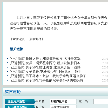
11月14日，李萍不仅轻松拿下广州亚运会女子举重53公斤级
运会打破世界纪录第一人。该级别抓举和总成绩两项世界纪录先后
级别全部三项世界纪录的保持者。
【
复制链接
】【
转发邮件
】
相关链接
[亚运新闻]昨日之最：邓华德最顽皮 名将最落寞
2010
[亚运新闻]女乒：冯天薇拿两分 新加坡险胜日本
2010
[亚运新闻]男子50米蛙泳决赛 北岛康介留下遗憾
2010
[亚运新闻]女子龙舟:英雄出少年 中国队的小鼓手
2010
[亚运新闻]男子马术：叔叔，我终于拿到亚运金牌了
2010
[亚运新闻]女子10米气手枪的冠军是怀孕的准妈妈
2010
留言评论
用户名：
密 码：
注册用户通道
昵 称：
非注册用户通道