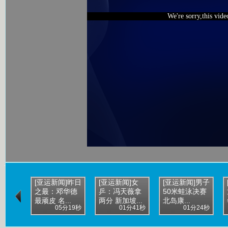
We're sorry,this vid
[亚运新闻]昨日
[亚运新闻]女
[亚运新闻]男子
之最：邓华德
乒：冯天薇拿
50米蛙泳决赛
最顽皮 名...
两分 新加坡...
北岛康...
05分19秒
01分41秒
01分24秒