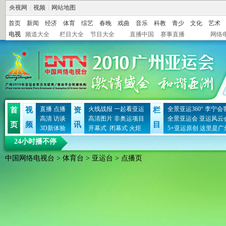
央视网
|
视频
|
网站地图
首页
新闻
经济
体育
综艺
春晚
戏曲
音乐
科教
青少
文化
艺术
电视
频道大全
栏目大全
节目大全
直播中国
赛事直播
网络
直播
点播
火线战报
一起看亚运
全景亚运360°
李宁会
首
视
资
栏
高清
访谈
高清图片
非奥运项目
全景亚运会
亚运风云
页
频
讯
目
3D新体验
开幕式
闭幕式
火炬
5+亚运原创
这里是广
24小时播不停
中国网络电视台
>
体育台
>
亚运台
> 点播页