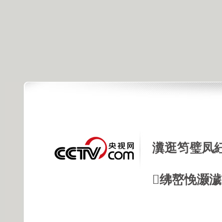
瀵逛笉璧凤
绋嶅悗灏