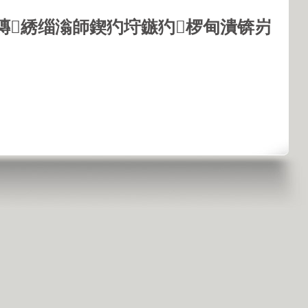
鏄綉缁滃師鍥犳垨鏃犳椤甸潰锛岃