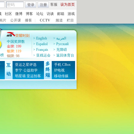
客服
设为首页
登录
注册
城
社区
微博
博客
论坛
访谈
邮箱
游戏
画片
公开课
播客
|
CCTV
频道
栏目
荣耀时刻
> English
> العربية
中国奖牌数
> Español
> Pусский
金牌
:
199
> Français
> 无障碍
银牌
:
119
牌榜
> 亚残运会
> 返回体育台
铜牌
:
98
多
榜
亚运之星评选
手机
CBox
互
终
图
李宁·公益助学
IP电视
动
端
明星墙
亚运拍客
移动传媒