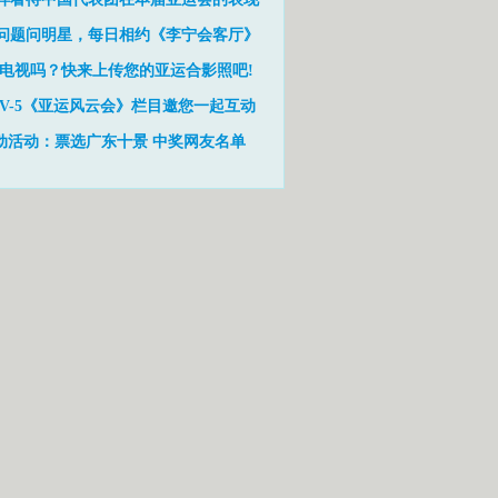
问题问明星，每日相约《李宁会客厅》
电视吗？快来上传您的亚运合影照吧!
TV-5《亚运风云会》栏目邀您一起互动
动活动：票选广东十景
中奖网友名单