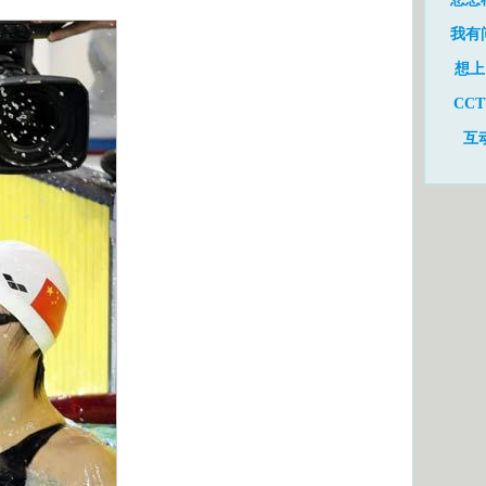
我有
想上
CC
互