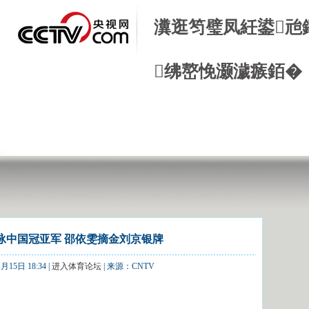
瀵逛笉璧凤紝鍙兘
绋嶅悗灏濊瘯銆�
由泳中国冠亚军 邵依雯摘金刘京银牌
15日 18:34 |
进入体育论坛
| 来源：CNTV