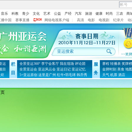
音乐
科教
青少
文化
艺术
公益
产经
汽车
旅游
健康
时尚
三农
商
直播中国
赛事直播
网络电视客户端
|
高清
电影
电视剧
纪录片
动
>>奖
亚运
全景亚运360°
李宁会客厅
我在现场
评论团
赛程
转播表
奖牌
栏
服
项目
全景亚运会
亚运风云会
亚运日记
亚运记忆
金牌时刻
美食
地
目
务
火炬
5+亚运原创
这里是广州
红牛•羽毛球
韩乔秀
天气
机票
酒店
文页