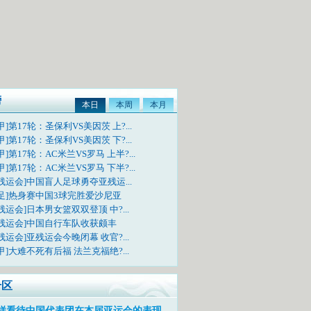
榜
本日
本周
本月
甲]第17轮：圣保利VS美因茨 上?...
甲]第17轮：圣保利VS美因茨 下?...
甲]第17轮：AC米兰VS罗马 上半?...
甲]第17轮：AC米兰VS罗马 下半?...
残运会]中国盲人足球勇夺亚残运...
国足]热身赛中国3球完胜爱沙尼亚
残运会]日本男女篮双双登顶 中?...
亚残运会]中国自行车队收获颇丰
残运会]亚残运会今晚闭幕 收官?...
甲]大难不死有后福 法兰克福绝?...
专区
样看待中国代表团在本届亚运会的表现