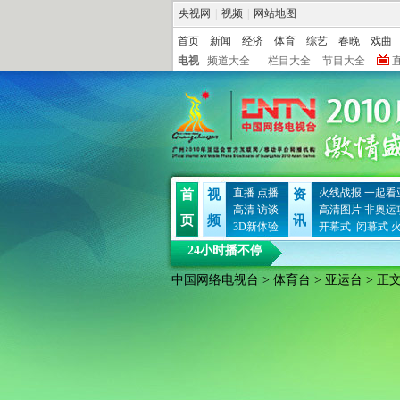
央视网
|
视频
|
网站地图
首页
新闻
经济
体育
综艺
春晚
戏曲
电视
频道大全
栏目大全
节目大全
直播
点播
火线战报
一起看
首
视
资
高清
访谈
高清图片
非奥运
页
频
讯
3D新体验
开幕式
闭幕式
24小时播不停
中国网络电视台
>
体育台
>
亚运台
> 正