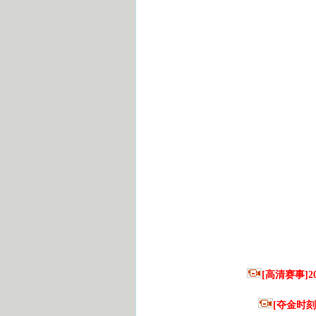
[高清赛事]
[夺金时刻