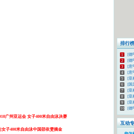
排行
[德
1
[德
2
[意
3
[意
4
[亚
5
[
6
[亚
7
[
8
[亚
9
[德
10
2010广州亚运会 女子400米自由泳决赛
互动
]女子400米自由泳中国邵依雯摘金
您怎