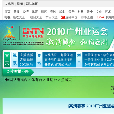
央视网
|
视频
|
网站地图
首页
新闻
经济
体育
综艺
春晚
戏曲
音乐
科教
青少
文化
艺术
电视
频道大全
栏目大全
节目大全
直播中国
赛事直播
网络
直播
点播
火线战报
一起看亚运
全景亚运360°
李宁会
首
视
资
栏
高清
访谈
高清图片
非奥运项目
全景亚运会
亚运风云
页
频
讯
目
3D新体验
开幕式
闭幕式
火炬
5+亚运原创
这里是广
24小时播不停
中国网络电视台
>
体育台
>
亚运台
> 点播页
3
[高清赛事]2010广州亚运