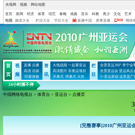
央视网
|
视频
|
网站地图
首页
新闻
经济
体育
综艺
春晚
戏曲
音乐
科教
青少
文化
艺术
电视
频道大全
栏目大全
节目大全
直播中国
赛事直播
网络
直播
点播
火线战报
一起看亚运
全景亚运360°
李宁会
首
视
资
栏
高清
访谈
高清图片
非奥运项目
全景亚运会
亚运风云
页
频
讯
目
3D新体验
开幕式
闭幕式
火炬
5+亚运原创
这里是广
24小时播不停
中国网络电视台
>
体育台
>
亚运台
> 点播页
3
[完整赛事]2010广州亚