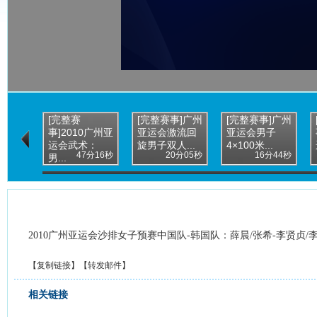
[完整赛
[完整赛事]广州
[完整赛事]广州
事]2010广州亚
亚运会激流回
亚运会男子
运会武术：
旋男子双人...
4×100米...
47分16秒
20分05秒
16分44秒
男...
2010广州亚运会沙排女子预赛中国队-韩国队：薛晨/张希-李贤贞/
【
复制链接
】【
转发邮件
】
相关链接