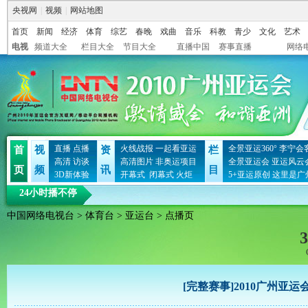
央视网
|
视频
|
网站地图
首页
新闻
经济
体育
综艺
春晚
戏曲
音乐
科教
青少
文化
艺术
电视
频道大全
栏目大全
节目大全
直播中国
赛事直播
网络
直播
点播
火线战报
一起看亚运
全景亚运360°
李宁会
首
视
资
栏
高清
访谈
高清图片
非奥运项目
全景亚运会
亚运风云
页
频
讯
目
3D新体验
开幕式
闭幕式
火炬
5+亚运原创
这里是广
24小时播不停
中国网络电视台
>
体育台
>
亚运台
> 点播页
3
[完整赛事]2010广州亚