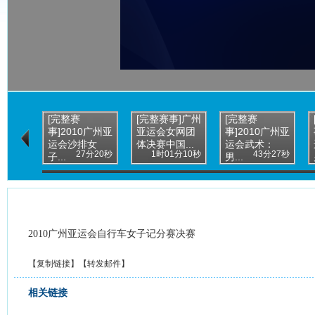
[完整赛
[完整赛事]广州
[完整赛
事]2010广州亚
亚运会女网团
事]2010广州亚
运会沙排女
体决赛中国...
运会武术：
27分20秒
1时01分10秒
43分27秒
子...
男...
2010广州亚运会自行车女子记分赛决赛
【
复制链接
】【
转发邮件
】
相关链接