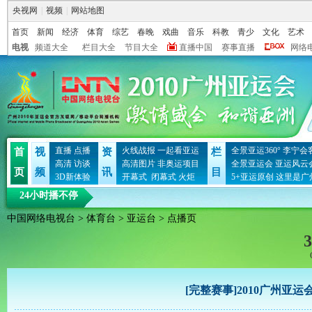
央视网
|
视频
|
网站地图
首页
新闻
经济
体育
综艺
春晚
戏曲
音乐
科教
青少
文化
艺术
电视
频道大全
栏目大全
节目大全
直播中国
赛事直播
网络
直播
点播
火线战报
一起看亚运
全景亚运360°
李宁会
首
视
资
栏
高清
访谈
高清图片
非奥运项目
全景亚运会
亚运风云
页
频
讯
目
3D新体验
开幕式
闭幕式
火炬
5+亚运原创
这里是广
24小时播不停
中国网络电视台
>
体育台
>
亚运台
> 点播页
3
[完整赛事]2010广州亚