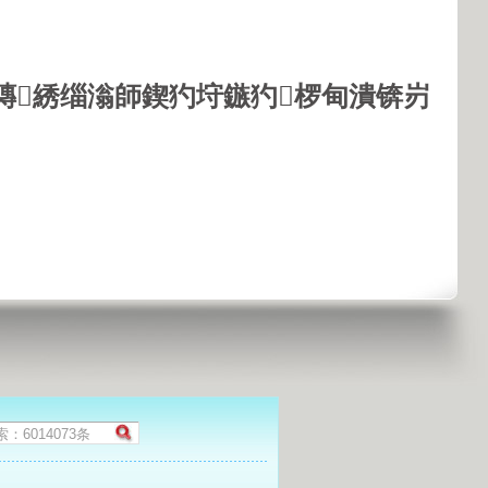
鏄綉缁滃師鍥犳垨鏃犳椤甸潰锛岃