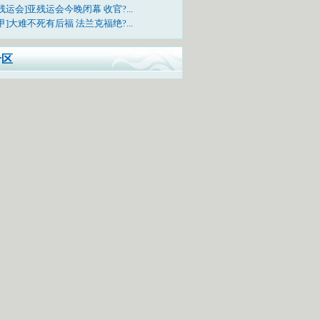
残运会]亚残运会今晚闭幕 收官?...
甲]大难不死有后福 法兰克福绝?...
专区
样看待中国代表团在本届亚运会的表现
问题问明星，每日相约《李宁会客厅》
电视吗？快来上传您的亚运合影照吧!
TV-5《亚运风云会》栏目邀您一起互动
动活动：票选广东十景
中奖网友名单