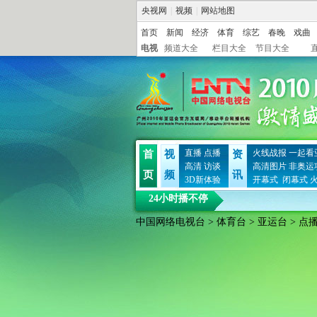
央视网
|
视频
|
网站地图
首页
新闻
经济
体育
综艺
春晚
戏曲
电视
频道大全
栏目大全
节目大全
直播
点播
火线战报
一起看
首
视
资
高清
访谈
高清图片
非奥运
页
频
讯
3D新体验
开幕式
闭幕式
24小时播不停
中国网络电视台
>
体育台
>
亚运台
> 点