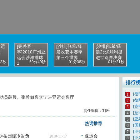
亚运
[完整赛
[沙排]张希/薛
[沙排]张希/薛
球
事]2010广州亚
晨收获本赛季
晨2比0顺利挺
运会沙滩排球
第三个世界...
进世巡赛决赛
38秒
59分49秒
01分38秒
01分21秒
1
排行
[德
1
动员薛晨、张希做客李宁5+亚运会客厅
[德
2
[意
3
责任编辑：刘岩
[意
4
[亚
5
热词推荐
[
6
[亚
7
影/岳园爆冷告负
亚运会
2010-11-17
[
8