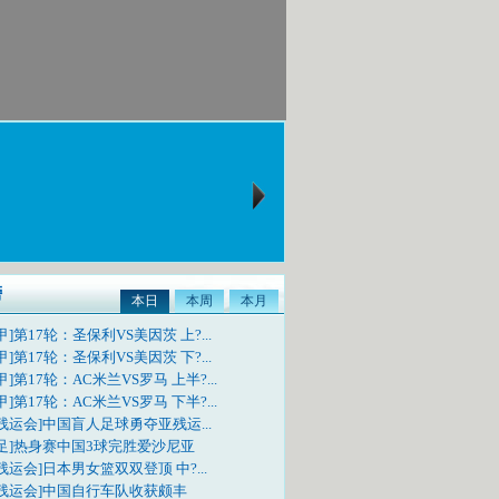
榜
本日
本周
本月
甲]第17轮：圣保利VS美因茨 上?...
甲]第17轮：圣保利VS美因茨 下?...
甲]第17轮：AC米兰VS罗马 上半?...
甲]第17轮：AC米兰VS罗马 下半?...
残运会]中国盲人足球勇夺亚残运...
国足]热身赛中国3球完胜爱沙尼亚
残运会]日本男女篮双双登顶 中?...
亚残运会]中国自行车队收获颇丰