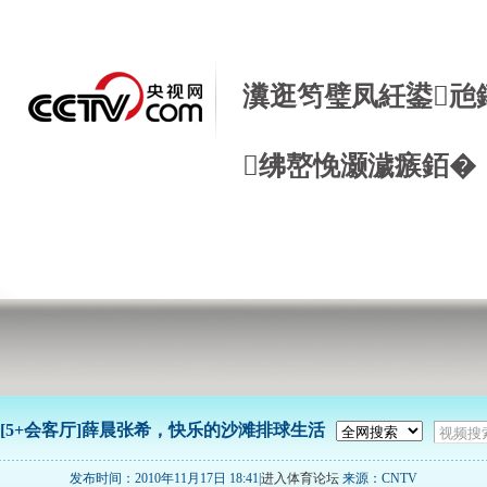
瀵逛笉璧凤紝鍙兘
绋嶅悗灏濊瘯銆�
[5+会客厅]薛晨张希，快乐的沙滩排球生活
发布时间：2010年11月17日 18:41|
进入体育论坛
来源：CNTV