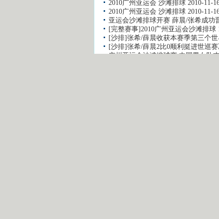
2010广州亚运会 沙滩排球 2010-11-16
2010广州亚运会 沙滩排球 2010-11-16
亚运会沙滩排球开赛 薛晨/张希成功
[完整赛事]2010广州亚运会沙滩排球 
[沙排]张希/薛晨收获本赛季第三个
[沙排]张希/薛晨2比0顺利挺进世巡
广州亚运会沙滩排球赛 中国男女队
留言评论
用户名：
注册用户通道
昵 称：
非注册用户通道
验证码: