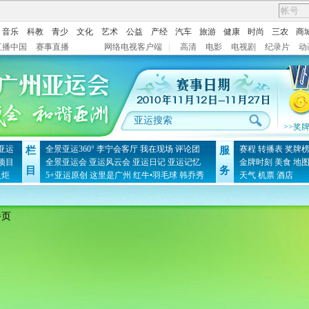
音乐
科教
青少
文化
艺术
公益
产经
汽车
旅游
健康
时尚
三农
商
直播中国
赛事直播
网络电视客户端
|
高清
电影
电视剧
纪录片
动
>>奖
亚运
全景亚运360°
李宁会客厅
我在现场
评论团
赛程
转播表
奖牌
栏
服
项目
全景亚运会
亚运风云会
亚运日记
亚运记忆
金牌时刻
美食
地
目
务
火炬
5+亚运原创
这里是广州
红牛•羽毛球
韩乔秀
天气
机票
酒店
播页