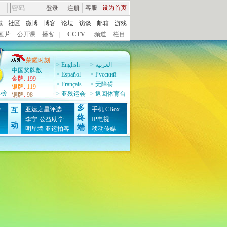
客服
设为首页
登录
注册
城
社区
微博
博客
论坛
访谈
邮箱
游戏
画片
公开课
播客
|
CCTV
频道
栏目
荣耀时刻
> English
> العربية
中国奖牌数
> Español
> Pусский
金牌
:
199
> Français
> 无障碍
银牌
:
119
牌榜
> 亚残运会
> 返回体育台
铜牌
:
98
多
榜
亚运之星评选
手机
CBox
互
终
图
李宁·公益助学
IP电视
动
端
明星墙
亚运拍客
移动传媒