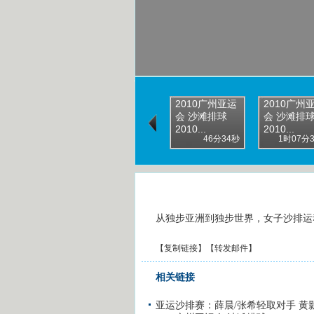
2010广州亚运
2010广州
会 沙滩排球
会 沙滩排
2010...
2010...
46分34秒
1时07分
从独步亚洲到独步世界，女子沙排运
【
复制链接
】【
转发邮件
】
相关链接
亚运沙排赛：薛晨/张希轻取对手 黄