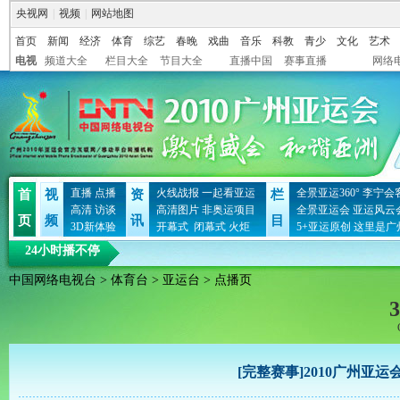
央视网
|
视频
|
网站地图
首页
新闻
经济
体育
综艺
春晚
戏曲
音乐
科教
青少
文化
艺术
电视
频道大全
栏目大全
节目大全
直播中国
赛事直播
网络
直播
点播
火线战报
一起看亚运
全景亚运360°
李宁会
首
视
资
栏
高清
访谈
高清图片
非奥运项目
全景亚运会
亚运风云
页
频
讯
目
3D新体验
开幕式
闭幕式
火炬
5+亚运原创
这里是广
24小时播不停
中国网络电视台
>
体育台
>
亚运台
> 点播页
3
[完整赛事]2010广州亚