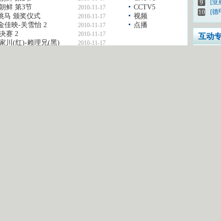
[亚
9
朝鲜 第3节
CCTV5
2010-11-17
[德
10
跳马 颁奖仪式
视频
2010-11-17
金佳映-关雪怡 2
点播
2010-11-17
决赛 2
2010-11-17
互动
川(红)-赖理兄(黑)
2010-11-17
您怎
我有
密 码：
登录
想上
注册新用户
CC
互