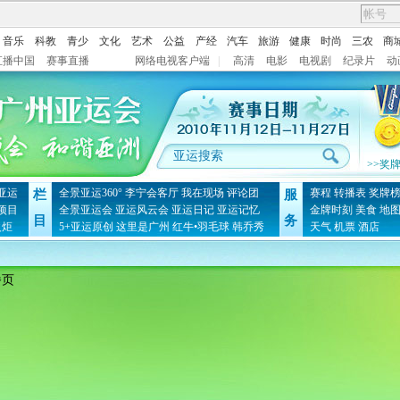
音乐
科教
青少
文化
艺术
公益
产经
汽车
旅游
健康
时尚
三农
商
直播中国
赛事直播
网络电视客户端
|
高清
电影
电视剧
纪录片
动
>>奖
亚运
全景亚运360°
李宁会客厅
我在现场
评论团
赛程
转播表
奖牌
栏
服
项目
全景亚运会
亚运风云会
亚运日记
亚运记忆
金牌时刻
美食
地
目
务
火炬
5+亚运原创
这里是广州
红牛•羽毛球
韩乔秀
天气
机票
酒店
播页