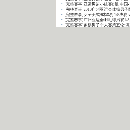
[完整赛事]亚运男篮小组赛E组 中国-
[完整赛事]2010广州亚运会体操男子
[完整赛事]女子美式9球单打1/8决赛 
[完整赛事]广州亚运会羽毛球男双1/8
[完整赛事]象棋男子个人赛第五轮:洪家
留言评论
用户名：
注册用户通道
昵 称：
非注册用户通道
验证码: