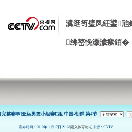
瀵逛笉璧凤紝鍙兘
绋嶅悗灏濊瘯銆�
[完整赛事]亚运男篮小组赛E组 中国-朝鲜 第4节
发布时间：2010年11月17日 21:28|
进入体育论坛
来源：CNTV