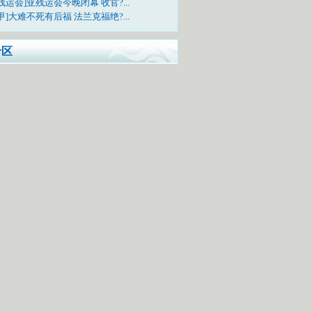
残运会]亚残运会今晚闭幕 收官?...
甲]大难不死有后福 法兰克福绝?...
专区
样看待中国代表团在本届亚运会的表现
问题问明星，每日相约《李宁会客厅》
电视吗？快来上传您的亚运合影照吧!
TV-5《亚运风云会》栏目邀您一起互动
动活动：票选广东十景
中奖网友名单