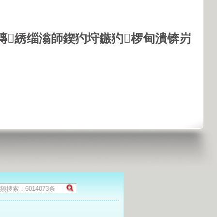
鏄綉缁滃師鍥犳垨鏃犳椤甸潰锛岃