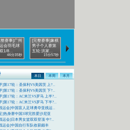
完整赛事]广州
[完整赛事]象棋
运会羽毛球
男子个人赛第
1/8...
五轮:洪家...
46分35秒
15分57秒
榜
本日
本周
本月
甲]第17轮：圣保利VS美因茨 上?...
甲]第17轮：圣保利VS美因茨 下?...
甲]第17轮：AC米兰VS罗马 上半?...
甲]第17轮：AC米兰VS罗马 下半?...
残运会]中国盲人足球勇夺亚残运...
国足]热身赛中国3球完胜爱沙尼亚
残运会]日本男女篮双双登顶 中?...
亚残运会]中国自行车队收获颇丰