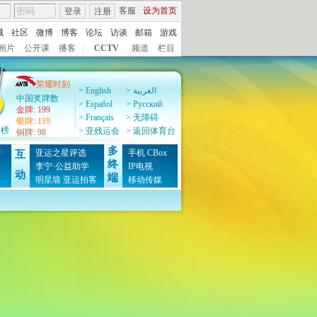
客服
设为首页
登录
注册
城
社区
微博
博客
论坛
访谈
邮箱
游戏
画片
公开课
播客
|
CCTV
频道
栏目
荣耀时刻
> English
> العربية
中国奖牌数
> Español
> Pусский
金牌
:
199
> Français
> 无障碍
银牌
:
119
牌榜
> 亚残运会
> 返回体育台
铜牌
:
98
多
榜
亚运之星评选
手机
CBox
互
终
图
李宁·公益助学
IP电视
动
端
明星墙
亚运拍客
移动传媒