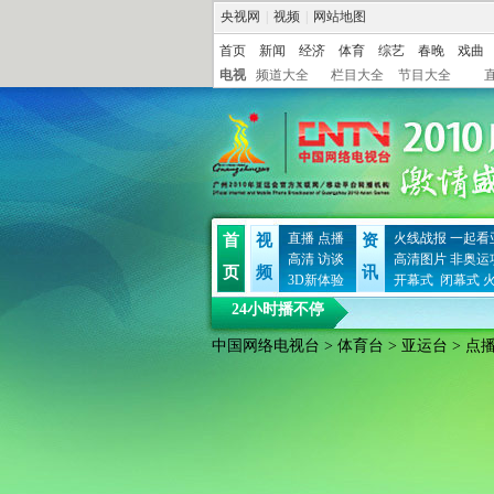
央视网
|
视频
|
网站地图
首页
新闻
经济
体育
综艺
春晚
戏曲
电视
频道大全
栏目大全
节目大全
直播
点播
火线战报
一起看
首
视
资
高清
访谈
高清图片
非奥运
页
频
讯
3D新体验
开幕式
闭幕式
24小时播不停
中国网络电视台
>
体育台
>
亚运台
> 点