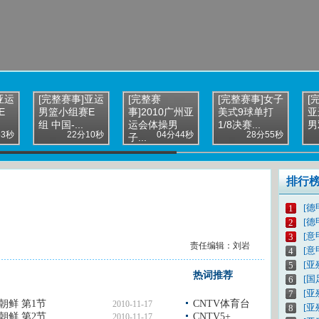
亚运
[完整赛事]亚运
[完整赛
[完整赛事]女子
[
E
男篮小组赛E
事]2010广州亚
美式9球单打
亚
组 中国-...
运会体操男
1/8决赛...
男双
53秒
22分10秒
04分44秒
28分55秒
子...
排行
[德
1
[德
2
[意
3
责任编辑：刘岩
[意
4
[亚
5
热词推荐
[
6
[亚
7
朝鲜 第1节
CNTV体育台
2010-11-17
[
8
朝鲜 第2节
CNTV5+
2010-11-17