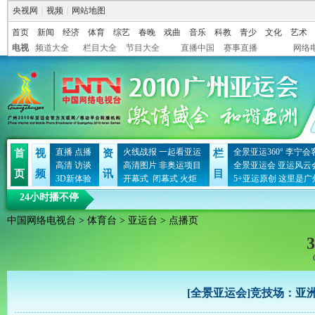
央视网
|
视频
|
网站地图
首页
新闻
经济
体育
综艺
春晚
戏曲
音乐
科教
青少
文化
艺术
电视
频道大全
栏目大全
节目大全
直播中国
赛事直播
网络
直播
点播
火线战报
一起看亚运
全景亚运360°
李宁会
首
视
资
栏
高清
访谈
高清图片
非奥运项目
全景亚运会
亚运风云
页
频
讯
目
3D新体验
开幕式
闭幕式
火炬
5+亚运原创
这里是广
24小时播不停
中国网络电视台
>
体育台
>
亚运台
> 点播页
3
[全景亚运会]竞技场：亚