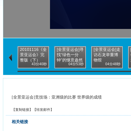
20101116《全
[全景亚运会]寻
[全景亚运会]走
景亚运会》完
找“绿色一分
访石龙举重博
整版（下）
钟”的惬意盎然
物馆
43分40秒
04分53秒
04分48秒
[全景亚运会]竞技场：亚洲级的比赛 世界级的成绩
【
复制链接
】【
转发邮件
】
相关链接