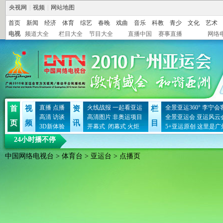
央视网
|
视频
|
网站地图
首页
新闻
经济
体育
综艺
春晚
戏曲
音乐
科教
青少
文化
艺术
电视
频道大全
栏目大全
节目大全
直播中国
赛事直播
网络
直播
点播
火线战报
一起看亚运
全景亚运360°
李宁会
首
视
资
栏
高清
访谈
高清图片
非奥运项目
全景亚运会
亚运风云
页
频
讯
目
3D新体验
开幕式
闭幕式
火炬
5+亚运原创
这里是广
24小时播不停
中国网络电视台
>
体育台
>
亚运台
> 点播页