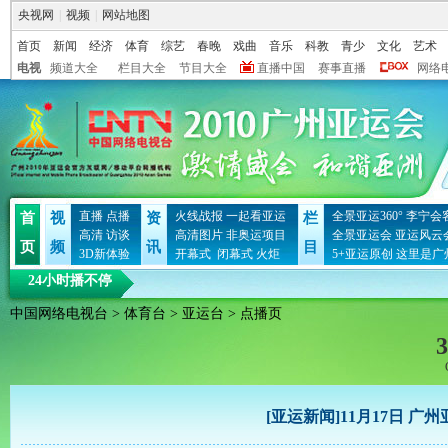
央视网
|
视频
|
网站地图
首页
新闻
经济
体育
综艺
春晚
戏曲
音乐
科教
青少
文化
艺术
电视
频道大全
栏目大全
节目大全
直播中国
赛事直播
网络
直播
点播
火线战报
一起看亚运
全景亚运360°
李宁会
首
视
资
栏
高清
访谈
高清图片
非奥运项目
全景亚运会
亚运风云
页
频
讯
目
3D新体验
开幕式
闭幕式
火炬
5+亚运原创
这里是广
24小时播不停
中国网络电视台
>
体育台
>
亚运台
> 点播页
3
[亚运新闻]11月17日 广