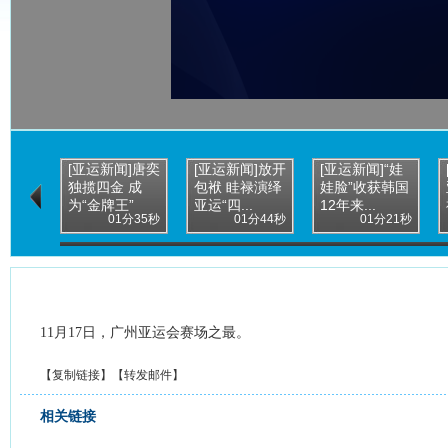
[亚运新闻]唐奕
[亚运新闻]放开
[亚运新闻]“娃
独揽四金 成
包袱 眭禄演绎
娃脸”收获韩国
为“金牌王”
亚运“四...
12年来...
01分35秒
01分44秒
01分21秒
11月17日，广州亚运会赛场之最。
【
复制链接
】【
转发邮件
】
相关链接