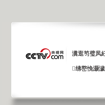
瀵逛笉璧凤
绋嶅悗灏