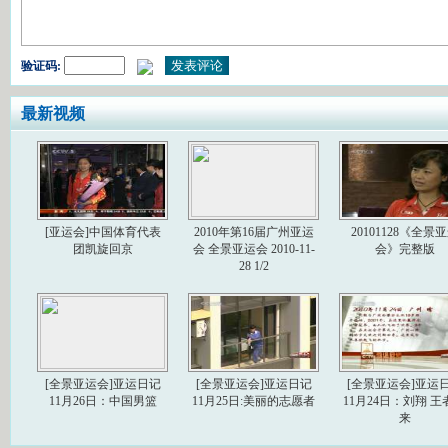
验证码:
最新视频
[亚运会]中国体育代表
2010年第16届广州亚运
20101128《全景
团凯旋回京
会 全景亚运会 2010-11-
会》完整版
28 1/2
[全景亚运会]亚运日记
[全景亚运会]亚运日记
[全景亚运会]亚运
11月26日：中国男篮
11月25日:美丽的志愿者
11月24日：刘翔 王
来