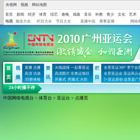
央视网
|
视频
|
网站地图
首页
新闻
经济
体育
综艺
春晚
戏曲
音乐
科教
青少
文化
艺术
电视
频道大全
栏目大全
节目大全
直播中国
赛事直播
网络
直播
点播
火线战报
一起看亚运
全景亚运360°
李宁会
首
视
资
栏
高清
访谈
高清图片
非奥运项目
全景亚运会
亚运风云
页
频
讯
目
3D新体验
开幕式
闭幕式
火炬
5+亚运原创
这里是广
24小时播不停
中国网络电视台
>
体育台
>
亚运台
> 点播页