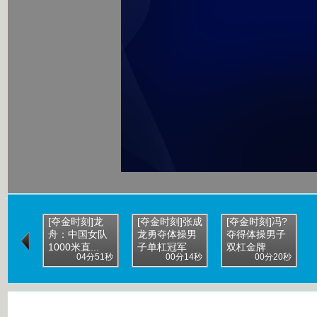
[夺金时刻]龙
[夺金时刻]张成
[夺金时刻]冯?
舟：中国女队
龙勇夺体操男
夺得体操男子
1000米直...
子单杠冠军
双杠金牌
04分51秒
00分14秒
00分20秒