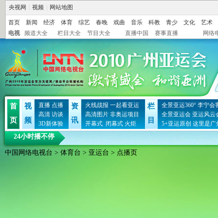
央视网
|
视频
|
网站地图
首页
新闻
经济
体育
综艺
春晚
戏曲
音乐
科教
青少
文化
艺术
电视
频道大全
栏目大全
节目大全
直播中国
赛事直播
网络
直播
点播
火线战报
一起看亚运
全景亚运360°
李宁会
首
视
资
栏
高清
访谈
高清图片
非奥运项目
全景亚运会
亚运风云
页
频
讯
目
3D新体验
开幕式
闭幕式
火炬
5+亚运原创
这里是广
24小时播不停
中国网络电视台
>
体育台
>
亚运台
> 点播页