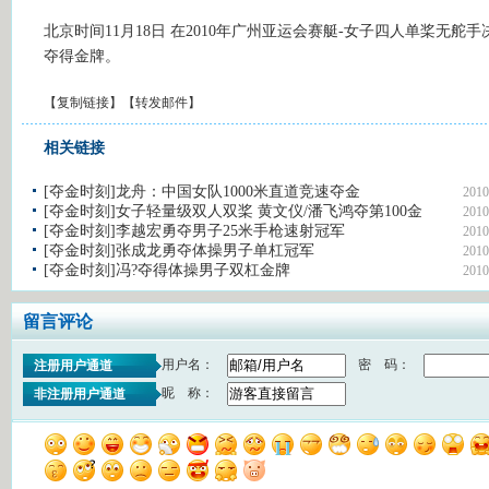
北京时间11月18日 在2010年广州亚运会赛艇-女子四人单桨无舵手
夺得金牌。
【
复制链接
】【
转发邮件
】
相关链接
[夺金时刻]龙舟：中国女队1000米直道竞速夺金
2010
[夺金时刻]女子轻量级双人双桨 黄文仪/潘飞鸿夺第100金
2010
[夺金时刻]李越宏勇夺男子25米手枪速射冠军
2010
[夺金时刻]张成龙勇夺体操男子单杠冠军
2010
[夺金时刻]冯?夺得体操男子双杠金牌
2010
留言评论
用户名：
密 码：
注册用户通道
昵 称：
非注册用户通道