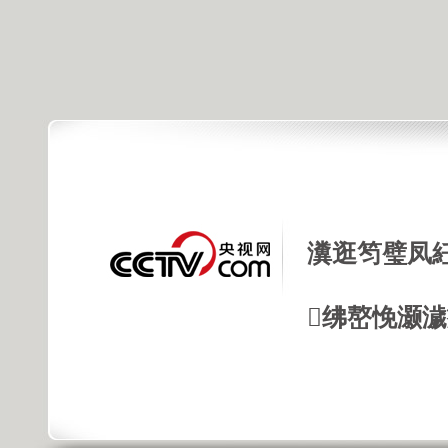
瀵逛笉璧凤
绋嶅悗灏