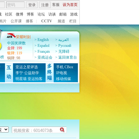
客服
设为首页
登录
注册
城
社区
微博
博客
论坛
访谈
邮箱
游戏
画片
公开课
播客
|
CCTV
频道
栏目
荣耀时刻
> English
> العربية
中国奖牌数
> Español
> Pусский
金牌
:
199
> Français
> 无障碍
银牌
:
119
牌榜
> 亚残运会
> 返回体育台
铜牌
:
98
多
榜
亚运之星评选
手机
CBox
互
终
图
李宁·公益助学
IP电视
动
端
明星墙
亚运拍客
移动传媒