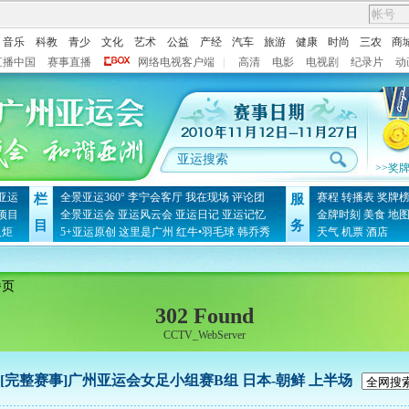
音乐
科教
青少
文化
艺术
公益
产经
汽车
旅游
健康
时尚
三农
商
直播中国
赛事直播
网络电视客户端
|
高清
电影
电视剧
纪录片
动
>>奖
亚运
全景亚运360°
李宁会客厅
我在现场
评论团
赛程
转播表
奖牌
栏
服
项目
全景亚运会
亚运风云会
亚运日记
亚运记忆
金牌时刻
美食
地
目
务
火炬
5+亚运原创
这里是广州
红牛•羽毛球
韩乔秀
天气
机票
酒店
播页
302 Found
CCTV_WebServer
[完整赛事]广州亚运会女足小组赛B组 日本-朝鲜 上半场