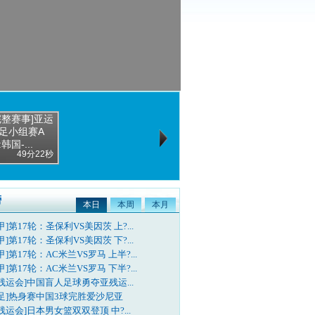
完整赛事]亚运
足小组赛A
韩国-...
49分22秒
榜
本日
本周
本月
甲]第17轮：圣保利VS美因茨 上?...
甲]第17轮：圣保利VS美因茨 下?...
甲]第17轮：AC米兰VS罗马 上半?...
甲]第17轮：AC米兰VS罗马 下半?...
残运会]中国盲人足球勇夺亚残运...
国足]热身赛中国3球完胜爱沙尼亚
残运会]日本男女篮双双登顶 中?...