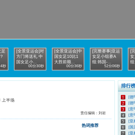
女足
[全景亚运会]对
[全景亚运会]中
[完整赛事]亚运
[
？
方门将送礼 中
国女足10比1
女足小组赛A
女
国女足小...
大胜前额...
组:韩国-...
组:
14秒
00分30秒
00分36秒
52分06秒
排行
[德
1
 上半场
[德
2
[意
3
责任编辑：刘岩
[意
4
[亚
5
热词推荐
[
6
[亚
7