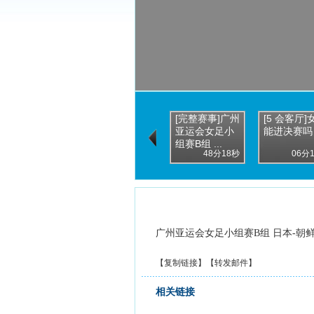
[完整赛事]广州
[5 会客厅]
亚运会女足小
能进决赛吗
组赛B组 ...
48分18秒
06分
广州亚运会女足小组赛B组 日本-朝鲜
【
复制链接
】【
转发邮件
】
相关链接