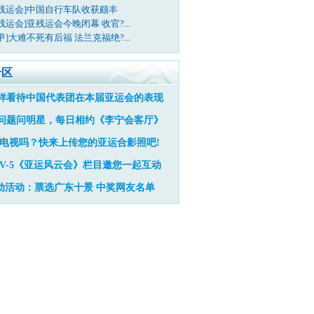
亚残运会]中国自行车队收获颇丰
残运会]亚残运会今晚闭幕 收官?...
甲]大难不死有后福 法兰克福绝?...
专区
样看待中国代表团在本届亚运会的表现
问题问明星，每日相约《李宁会客厅》
电视吗？快来上传您的亚运合影照吧!
TV-5《亚运风云会》栏目邀您一起互动
动活动：票选广东十景
中奖网友名单