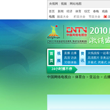
央视网
|
视频
|
网站地图
首页
新闻
经济
体育
综艺
春晚
戏曲
电视
频道大全
栏目大全
节目大全
直播
点播
火线战报
一起看
首
视
资
高清
访谈
高清图片
非奥运
页
频
讯
3D新体验
开幕式
闭幕式
24小时播不停
中国网络电视台
>
体育台
>
亚运台
> 点