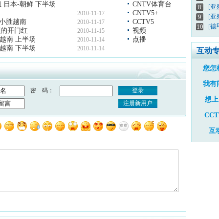
 日本-朝鲜 下半场
CNTV体育台
[
8
CNTV5+
2010-11-17
[亚
9
足小胜越南
CCTV5
2010-11-17
[德
10
额的开门红
视频
2010-11-15
-越南 上半场
点播
2010-11-14
-越南 下半场
2010-11-14
互动
您怎
我有
密 码：
登录
想上
注册新用户
CC
互