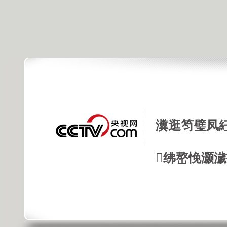
瀵逛笉璧凤
绋嶅悗灏