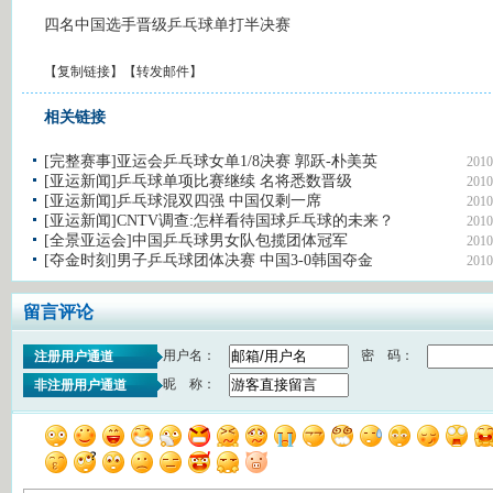
四名中国选手晋级乒乓球单打半决赛
【
复制链接
】【
转发邮件
】
相关链接
[完整赛事]亚运会乒乓球女单1/8决赛 郭跃-朴美英
2010
[亚运新闻]乒乓球单项比赛继续 名将悉数晋级
2010
[亚运新闻]乒乓球混双四强 中国仅剩一席
2010
[亚运新闻]CNTV调查:怎样看待国球乒乓球的未来？
2010
[全景亚运会]中国乒乓球男女队包揽团体冠军
2010
[夺金时刻]男子乒乓球团体决赛 中国3-0韩国夺金
2010
留言评论
用户名：
密 码：
注册用户通道
昵 称：
非注册用户通道