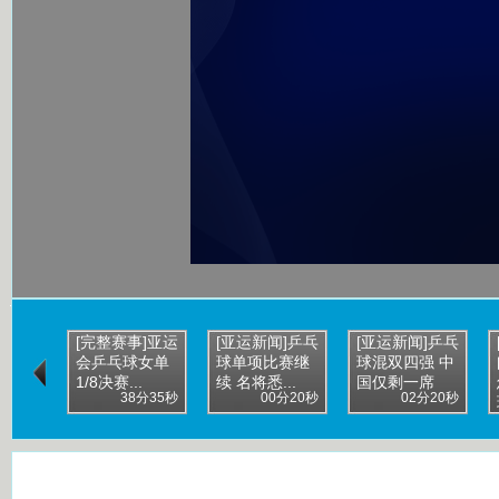
[完整赛事]亚运
[亚运新闻]乒乓
[亚运新闻]乒乓
会乒乓球女单
球单项比赛继
球混双四强 中
1/8决赛...
续 名将悉...
国仅剩一席
38分35秒
00分20秒
02分20秒