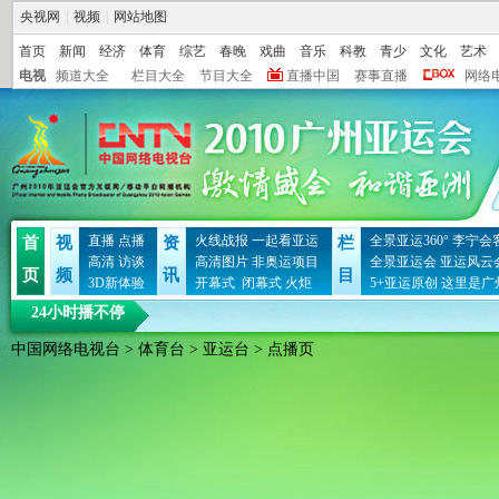
央视网
|
视频
|
网站地图
首页
新闻
经济
体育
综艺
春晚
戏曲
音乐
科教
青少
文化
艺术
电视
频道大全
栏目大全
节目大全
直播中国
赛事直播
网络
直播
点播
火线战报
一起看亚运
全景亚运360°
李宁会
首
视
资
栏
高清
访谈
高清图片
非奥运项目
全景亚运会
亚运风云
页
频
讯
目
3D新体验
开幕式
闭幕式
火炬
5+亚运原创
这里是广
24小时播不停
中国网络电视台
>
体育台
>
亚运台
> 点播页