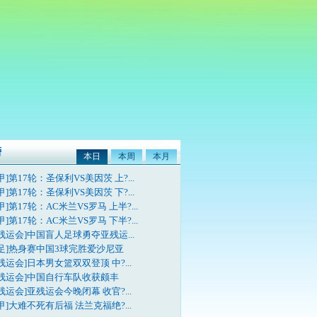
榜
本日
本周
本月
甲]第17轮：圣保利VS美因茨 上?...
甲]第17轮：圣保利VS美因茨 下?...
甲]第17轮：AC米兰VS罗马 上半?...
甲]第17轮：AC米兰VS罗马 下半?...
残运会]中国盲人足球勇夺亚残运...
国足]热身赛中国3球完胜爱沙尼亚
残运会]日本男女篮双双登顶 中?...
亚残运会]中国自行车队收获颇丰
残运会]亚残运会今晚闭幕 收官?...
甲]大难不死有后福 法兰克福绝?...