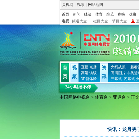
央视网
|
视频
|
网站地图
首页
新闻
经济
体育
综艺
春晚
戏曲
电视
频道大全
栏目大全
节目大全
直播
点播
火线战报
一起看
首
视
资
高清
访谈
高清图片
非奥运
页
频
讯
3D新体验
开幕式
闭幕式
24小时播不停
中国网络电视台
>
体育台
>
亚运台
> 正
快讯：龙舟男子