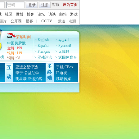
客服
设为首页
登录
注册
城
社区
微博
博客
论坛
访谈
邮箱
游戏
画片
公开课
播客
|
CCTV
频道
栏目
荣耀时刻
> English
> العربية
中国奖牌数
> Español
> Pусский
金牌
:
199
> Français
> 无障碍
银牌
:
119
牌榜
> 亚残运会
> 返回体育台
铜牌
:
98
多
榜
亚运之星评选
手机
CBox
互
终
图
李宁·公益助学
IP电视
动
端
明星墙
亚运拍客
移动传媒