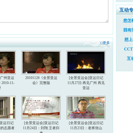
互动
您怎
我有
想上
更多
CC
互
6届广州亚运
20101128《全景亚运
[全景亚运会]亚运日记
010-11-
会》完整版
11月27日:再见广州 再见
2
亚运
]亚运日记
[全景亚运会]亚运日记
[全景亚运会]亚运日记
美丽的志愿者
11月24日：刘翔 王者归
11月23日：老将张山