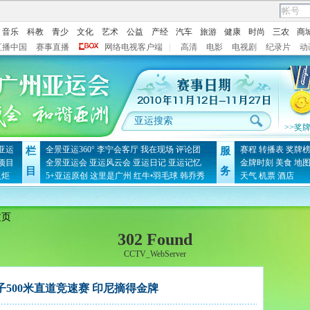
音乐
科教
青少
文化
艺术
公益
产经
汽车
旅游
健康
时尚
三农
商
直播中国
赛事直播
网络电视客户端
|
高清
电影
电视剧
纪录片
动
>>奖
亚运
全景亚运360°
李宁会客厅
我在现场
评论团
赛程
转播表
奖牌
栏
服
项目
全景亚运会
亚运风云会
亚运日记
亚运记忆
金牌时刻
美食
地
目
务
火炬
5+亚运原创
这里是广州
红牛•羽毛球
韩乔秀
天气
机票
酒店
文页
302 Found
CCTV_WebServer
500米直道竞速赛 印尼摘得金牌