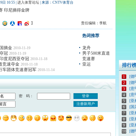
 10:55 |
进入体育论坛
| 来源：CNTV体育台
 印尼摘得金牌
】
责任编辑：李航
热词推荐
中国摘金
龙舟
2010-11-19
队夺冠
男子500米直道
2010-11-19
米 印度尼西亚夺冠
竞速赛
2010-11-18
直道竞速夺金
亚运
2010-11-18
排行
自行车团体竞速赛冠军
2010-11-14
[德
1
[德
2
[意
3
[意
4
密 码：
登录
[亚
5
注册新用户
[
6
[亚
7
[
8
[亚
9
[德
10