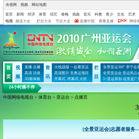
央视网
|
视频
|
网站地图
首页
新闻
经济
体育
综艺
春晚
戏曲
音乐
科教
青少
文化
艺术
电视
频道大全
栏目大全
节目大全
直播中国
赛事直播
网络
直播
点播
火线战报
一起看亚运
全景亚运360°
李宁会
首
视
资
栏
高清
访谈
高清图片
非奥运项目
全景亚运会
亚运风云
页
频
讯
目
3D新体验
开幕式
闭幕式
火炬
5+亚运原创
这里是广
24小时播不停
中国网络电视台
>
体育台
>
亚运台
> 点播页
3
[全景亚运会]志愿者服务