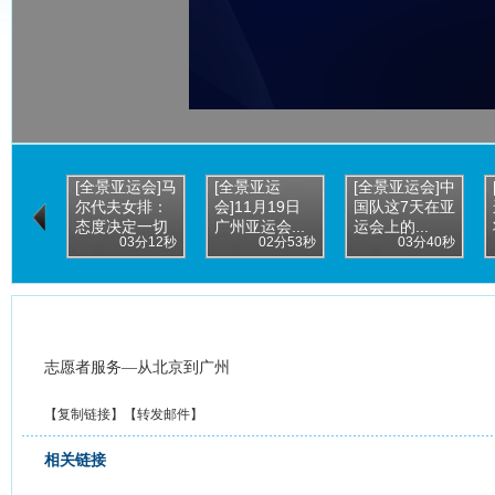
[全景亚运会]马
[全景亚运
[全景亚运会]中
尔代夫女排：
会]11月19日
国队这7天在亚
态度决定一切
广州亚运会...
运会上的...
03分12秒
02分53秒
03分40秒
志愿者服务—从北京到广州
【
复制链接
】【
转发邮件
】
相关链接