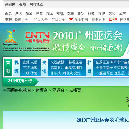
央视网
|
视频
|
网站地图
首页
新闻
经济
体育
综艺
春晚
戏曲
音乐
科教
青少
文化
艺术
电视
频道大全
栏目大全
节目大全
直播中国
赛事直播
网络
直播
点播
火线战报
一起看亚运
全景亚运360°
李宁会
首
视
资
栏
高清
访谈
高清图片
非奥运项目
全景亚运会
亚运风云
页
频
讯
目
3D新体验
开幕式
闭幕式
火炬
5+亚运原创
这里是广
24小时播不停
中国网络电视台
>
体育台
>
亚运台
> 点播页
3
2010广州亚运会 羽毛球女双