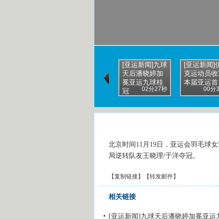
[亚运新闻]九球
[亚运新闻]
天后潘晓婷加
克运动员收
冕亚运九球桂
本届亚运首..
02分27秒
00分
冠
北京时间11月19日，亚运会羽毛球
局逆转队友王晓理/于洋夺冠。
【
复制链接
】【
转发邮件
】
相关链接
[亚运新闻]九球天后潘晓婷加冕亚运