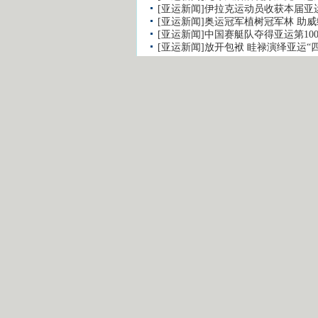
[亚运新闻]伊拉克运动员收获本届亚
[亚运新闻]奥运冠军植树冠军林 助
[亚运新闻]中国赛艇队夺得亚运第10
[亚运新闻]放开包袱 眭禄演绎亚运“
留言评论
用户名：
注册用户通道
昵 称：
非注册用户通道
验证码:
最新视频