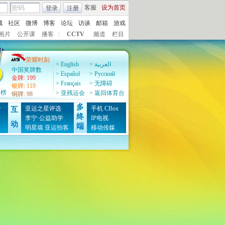
客服
设为首页
登录
注册
城
社区
微博
博客
论坛
访谈
邮箱
游戏
画片
公开课
播客
|
CCTV
频道
栏目
荣耀时刻
> English
> العربية
中国奖牌数
> Español
> Pусский
金牌
:
199
> Français
> 无障碍
银牌
:
119
牌榜
> 亚残运会
> 返回体育台
铜牌
:
98
多
榜
亚运之星评选
手机
CBox
互
终
图
李宁·公益助学
IP电视
动
端
明星墙
亚运拍客
移动传媒