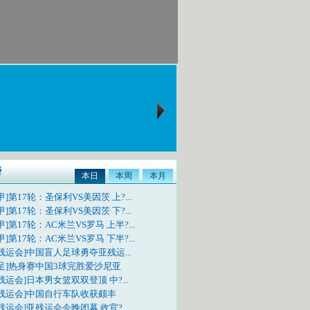
榜
本日
本周
本月
甲]第17轮：圣保利VS美因茨 上?...
甲]第17轮：圣保利VS美因茨 下?...
甲]第17轮：AC米兰VS罗马 上半?...
甲]第17轮：AC米兰VS罗马 下半?...
残运会]中国盲人足球勇夺亚残运...
国足]热身赛中国3球完胜爱沙尼亚
残运会]日本男女篮双双登顶 中?...
亚残运会]中国自行车队收获颇丰
残运会]亚残运会今晚闭幕 收官?...