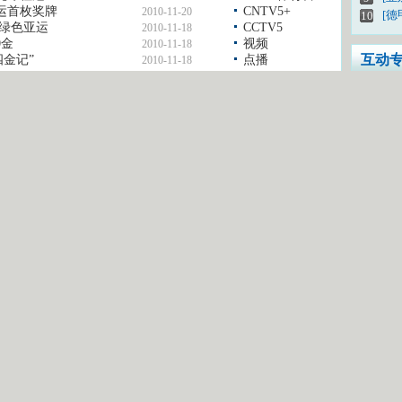
运首枚奖牌
CNTV5+
2010-11-20
[德
10
威绿色亚运
CCTV5
2010-11-18
0金
视频
2010-11-18
互动
四金记”
点播
2010-11-18
您怎
我有
密 码：
登录
想上
注册新用户
CC
互
更多