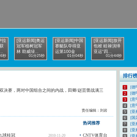
伊拉
[亚运新闻]奥运
[亚运新闻]中国
[亚运新闻]放开
获
冠军植树冠军
赛艇队夺得亚
包袱 眭禄演绎
.
林 助威绿...
运第100金
亚运“四...
36秒
01分25秒
01分04秒
01分44秒
排行
[德
1
女双决赛，两对中国组合之间的内战，田卿/赵芸蕾战满三
[德
2
[意
3
[意
4
责任编辑：刘岩
[亚
5
[
6
热词推荐
[亚
7
[
8
九球桂冠
CNTV体育台
2010-11-20
[亚
9