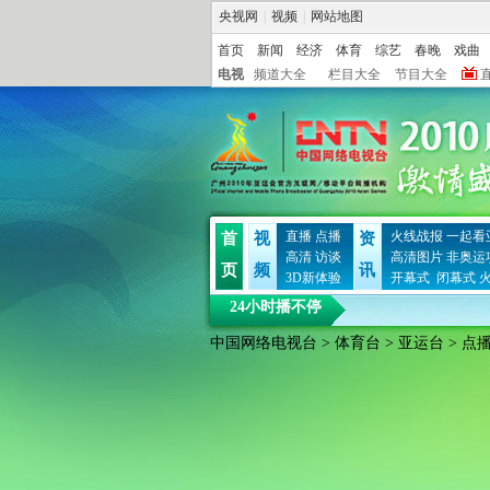
央视网
|
视频
|
网站地图
首页
新闻
经济
体育
综艺
春晚
戏曲
电视
频道大全
栏目大全
节目大全
直播
点播
火线战报
一起看
首
视
资
高清
访谈
高清图片
非奥运
页
频
讯
3D新体验
开幕式
闭幕式
24小时播不停
中国网络电视台
>
体育台
>
亚运台
> 点