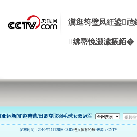
瀵逛笉璧凤紝鍙兘
绋嶅悗灏濊瘯銆�
[亚运新闻]赵芸蕾/田卿夺取羽毛球女双冠军
发布时间：2010年11月20日 08:05|
进入体育论坛
来源：CNTV