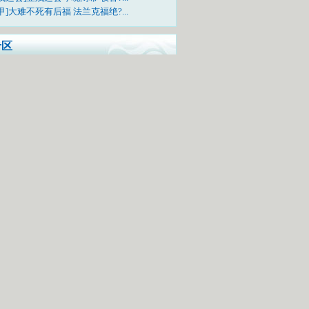
甲]大难不死有后福 法兰克福绝?...
专区
样看待中国代表团在本届亚运会的表现
问题问明星，每日相约《李宁会客厅》
电视吗？快来上传您的亚运合影照吧!
TV-5《亚运风云会》栏目邀您一起互动
动活动：票选广东十景
中奖网友名单