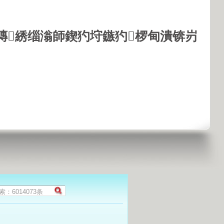
鏄綉缁滃師鍥犳垨鏃犳椤甸潰锛岃