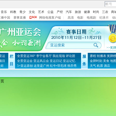
音乐
科教
青少
文化
艺术
公益
产经
汽车
旅游
健康
时尚
三农
商
直播中国
赛事直播
网络电视客户端
|
高清
电影
电视剧
纪录片
动
>>奖
亚运
全景亚运360°
李宁会客厅
我在现场
评论团
赛程
转播表
奖牌
栏
服
项目
全景亚运会
亚运风云会
亚运日记
亚运记忆
金牌时刻
美食
地
目
务
火炬
5+亚运原创
这里是广州
红牛•羽毛球
韩乔秀
天气
机票
酒店
播页