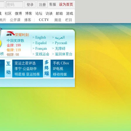
客服
设为首页
登录
注册
城
社区
微博
博客
论坛
访谈
邮箱
游戏
画片
公开课
播客
|
CCTV
频道
栏目
荣耀时刻
> English
> العربية
中国奖牌数
> Español
> Pусский
金牌
:
199
> Français
> 无障碍
银牌
:
119
牌榜
> 亚残运会
> 返回体育台
铜牌
:
98
多
榜
亚运之星评选
手机
CBox
互
终
图
李宁·公益助学
IP电视
动
端
明星墙
亚运拍客
移动传媒