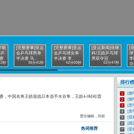
李晓
[完整赛事]亚运
[完整赛事]亚运
[亚运新闻]张继
[
师乒
会乒乓球男单
会乒乓球女单
科/王皓乒乓球
球
赛
半决赛 马...
半决赛 李...
男双夺冠
李
42秒
36分41秒
42分00秒
02分47秒
功
排行
[德
1
决赛，中国名将王皓迎战日本选手水谷隼，王皓4-0轻松晋
[德
2
[意
3
[意
4
责任编辑：刘岩
[亚
5
[
6
热词推荐
[亚
7