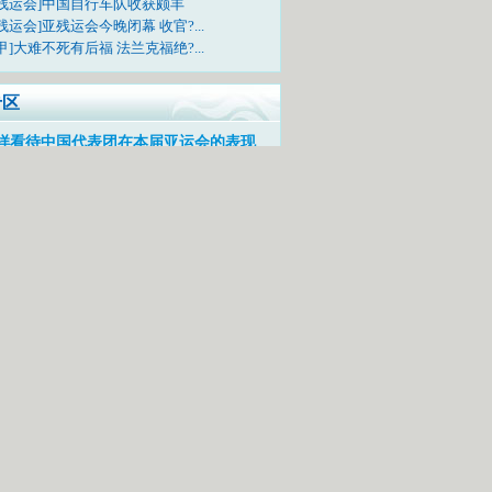
亚残运会]中国自行车队收获颇丰
残运会]亚残运会今晚闭幕 收官?...
甲]大难不死有后福 法兰克福绝?...
专区
样看待中国代表团在本届亚运会的表现
问题问明星，每日相约《李宁会客厅》
电视吗？快来上传您的亚运合影照吧!
TV-5《亚运风云会》栏目邀您一起互动
动活动：票选广东十景
中奖网友名单