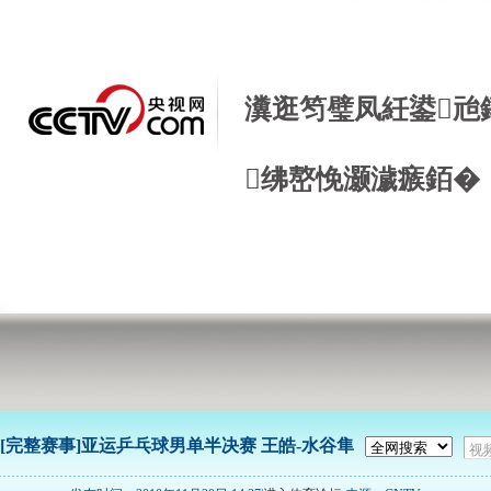
瀵逛笉璧凤紝鍙兘
绋嶅悗灏濊瘯銆�
[完整赛事]亚运乒乓球男单半决赛 王皓-水谷隼