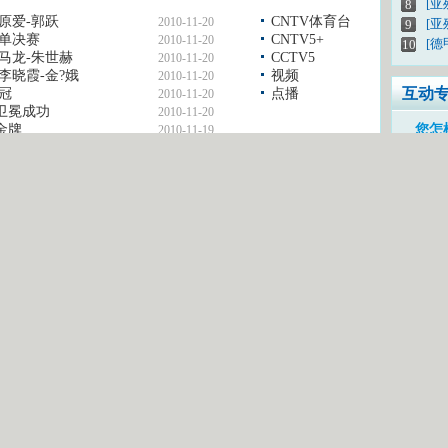
[
8
原爱-郭跃
CNTV体育台
2010-11-20
[亚
9
女单决赛
CNTV5+
2010-11-20
[德
10
马龙-朱世赫
CCTV5
2010-11-20
李晓霞-金?娥
视频
2010-11-20
互动
冠
点播
2010-11-20
卫冕成功
2010-11-20
金牌
您怎
2010-11-19
科-马琳/许昕
2010-11-19
我有
想上
CC
密 码：
登录
互
注册新用户