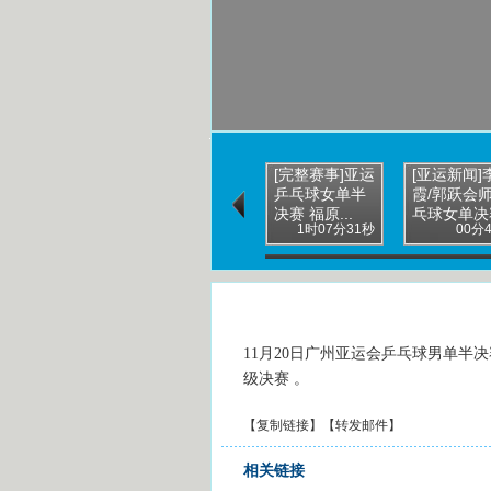
[完整赛事]亚运
[亚运新闻]
乒乓球女单半
霞/郭跃会
决赛 福原...
乓球女单决
1时07分31秒
00分
11月20日广州亚运会乒乓球男单半
级决赛 。
【
复制链接
】【
转发邮件
】
相关链接