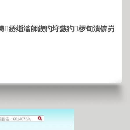
鏄綉缁滃師鍥犳垨鏃犳椤甸潰锛岃