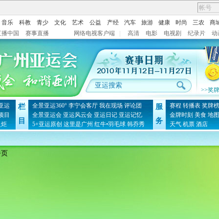
音乐
科教
青少
文化
艺术
公益
产经
汽车
旅游
健康
时尚
三农
商
直播中国
赛事直播
网络电视客户端
|
高清
电影
电视剧
纪录片
动
>>奖
亚运
全景亚运360°
李宁会客厅
我在现场
评论团
赛程
转播表
奖牌
栏
服
项目
全景亚运会
亚运风云会
亚运日记
亚运记忆
金牌时刻
美食
地
目
务
火炬
5+亚运原创
这里是广州
红牛•羽毛球
韩乔秀
天气
机票
酒店
播页