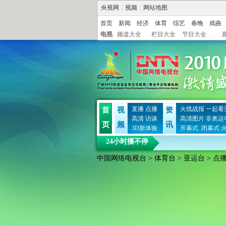
央视网
|
视频
|
网站地图
首页
新闻
经济
体育
综艺
春晚
戏曲
电视
频道大全
栏目大全
节目大全
直播
点播
火线战报
一起看
首
视
资
高清
访谈
高清图片
非奥运
页
频
讯
3D新体验
开幕式
闭幕式
24小时播不停
中国网络电视台
>
体育台
>
亚运台
> 点