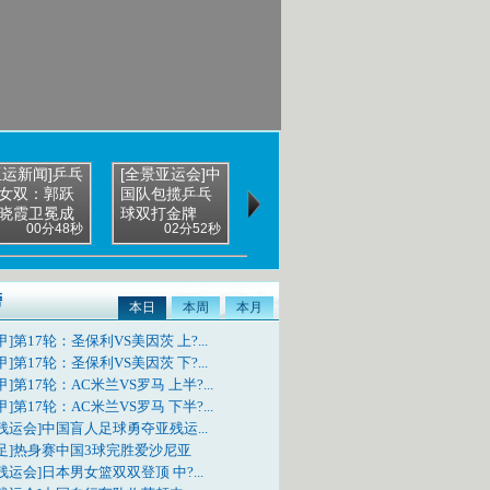
亚运新闻]乒乓
[全景亚运会]中
[完整赛事]乒乓
女双：郭跃
国队包揽乒乓
球男双决赛 王
晓霞卫冕成
球双打金牌
皓/张继...
00分48秒
02分52秒
44分52秒
榜
本日
本周
本月
甲]第17轮：圣保利VS美因茨 上?...
甲]第17轮：圣保利VS美因茨 下?...
甲]第17轮：AC米兰VS罗马 上半?...
甲]第17轮：AC米兰VS罗马 下半?...
残运会]中国盲人足球勇夺亚残运...
国足]热身赛中国3球完胜爱沙尼亚
残运会]日本男女篮双双登顶 中?...