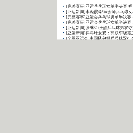
[完整赛事]亚运乒乓球女单半决赛 福
[亚运新闻]李晓霞/郭跃会师乒乓球
[完整赛事]亚运会乒乓球男单半决赛 
[完整赛事]亚运会乒乓球女单半决赛 
[亚运新闻]张继科/王皓乒乓球男双夺
[亚运新闻]乒乓球女双：郭跃李晓霞
[全景亚运会]中国队包揽乒乓球双打
[完整赛事]乒乓球男双决赛 王皓/张继
留言评论
用户名：
注册用户通道
昵 称：
非注册用户通道