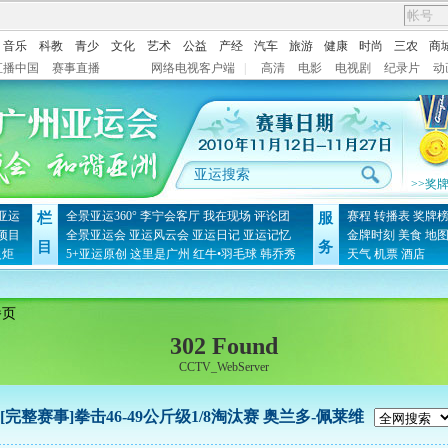
音乐
科教
青少
文化
艺术
公益
产经
汽车
旅游
健康
时尚
三农
商
直播中国
赛事直播
网络电视客户端
|
高清
电影
电视剧
纪录片
动
>>奖
亚运
全景亚运360°
李宁会客厅
我在现场
评论团
赛程
转播表
奖牌
栏
服
项目
全景亚运会
亚运风云会
亚运日记
亚运记忆
金牌时刻
美食
地
目
务
火炬
5+亚运原创
这里是广州
红牛•羽毛球
韩乔秀
天气
机票
酒店
播页
302 Found
CCTV_WebServer
[完整赛事]拳击46-49公斤级1/8淘汰赛 奥兰多-佩莱维