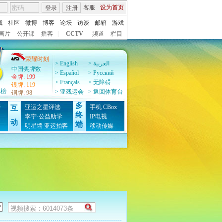
客服
设为首页
登录
注册
城
社区
微博
博客
论坛
访谈
邮箱
游戏
画片
公开课
播客
|
CCTV
频道
栏目
荣耀时刻
> English
> العربية
中国奖牌数
> Español
> Pусский
金牌
:
199
> Français
> 无障碍
银牌
:
119
牌榜
> 亚残运会
> 返回体育台
铜牌
:
98
多
榜
亚运之星评选
手机
CBox
互
终
图
李宁·公益助学
IP电视
动
端
明星墙
亚运拍客
移动传媒