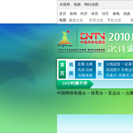
央视网
|
视频
|
网站地图
首页
新闻
经济
体育
综艺
春晚
戏曲
电视
频道大全
栏目大全
节目大全
直播
点播
火线战报
一起看
首
视
资
高清
访谈
高清图片
非奥运
页
频
讯
3D新体验
开幕式
闭幕式
24小时播不停
中国网络电视台
>
体育台
>
亚运台
> 点