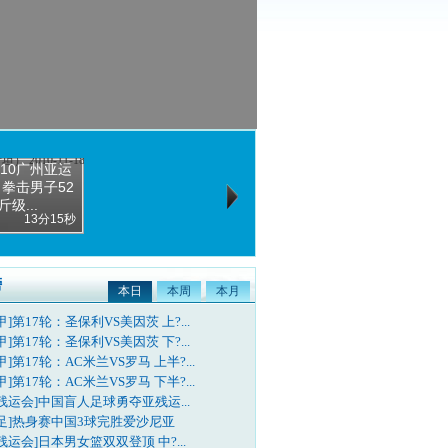
010广州亚运
 拳击男子52
斤级...
13分15秒
榜
本日
本周
本月
甲]第17轮：圣保利VS美因茨 上?...
甲]第17轮：圣保利VS美因茨 下?...
甲]第17轮：AC米兰VS罗马 上半?...
甲]第17轮：AC米兰VS罗马 下半?...
残运会]中国盲人足球勇夺亚残运...
国足]热身赛中国3球完胜爱沙尼亚
残运会]日本男女篮双双登顶 中?...