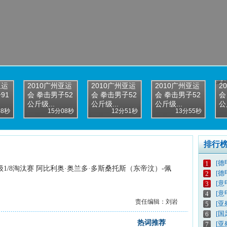
亚运
2010广州亚运
2010广州亚运
2010广州亚运
2
91
会 拳击男子52
会 拳击男子52
会 拳击男子52
会
公斤级...
公斤级...
公斤级...
公
48秒
15分08秒
12分51秒
13分55秒
排行
[德
1
斤级1/8淘汰赛 阿比利奥·奥兰多·多斯桑托斯（东帝汶）-佩
[德
2
[意
3
[意
4
责任编辑：刘岩
[亚
5
[
6
热词推荐
[亚
7