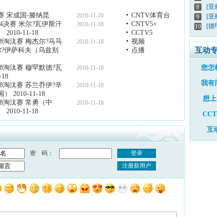
[
8
汰赛 宋成国-滕纳昆
CNTV体育台
2010-11-20
[亚
9
/4决赛 米尔?瓦伊斯汗
CNTV5+
2010-11-18
[德
10
10-11-18
CCTV5
/8淘汰赛 梅杰尔?马马
视频
2010-11-18
互动
尔?伊萨科夫（乌兹别
点播
/8淘汰赛 穆罕默德?瓦
您怎
2010-11-18
18
我有
/8淘汰赛 苏兰乔伊?辛
2010-11-18
010-11-18
想上
/8淘汰赛 常勇（中
2010-11-18
10-11-18
CC
互
密 码：
登录
注册新用户