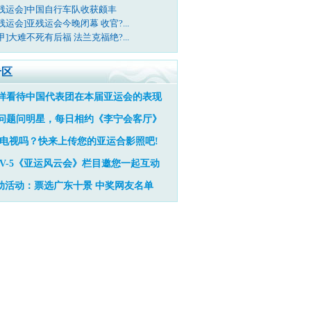
亚残运会]中国自行车队收获颇丰
残运会]亚残运会今晚闭幕 收官?...
甲]大难不死有后福 法兰克福绝?...
专区
样看待中国代表团在本届亚运会的表现
问题问明星，每日相约《李宁会客厅》
电视吗？快来上传您的亚运合影照吧!
TV-5《亚运风云会》栏目邀您一起互动
动活动：票选广东十景
中奖网友名单