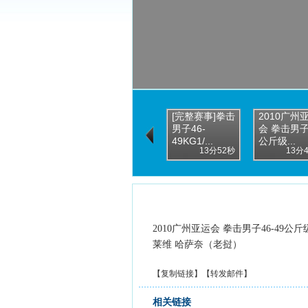
[完整赛事]拳击
2010广州
男子46-
会 拳击男子
49KG1/...
公斤级...
13分52秒
13分
2010广州亚运会 拳击男子46-49公
莱维 哈萨奈（老挝）
【
复制链接
】【
转发邮件
】
相关链接