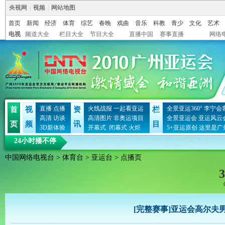
央视网
|
视频
|
网站地图
首页
新闻
经济
体育
综艺
春晚
戏曲
音乐
科教
青少
文化
艺术
电视
频道大全
栏目大全
节目大全
直播中国
赛事直播
网络
直播
点播
火线战报
一起看亚运
全景亚运360°
李宁会
首
视
资
栏
高清
访谈
高清图片
非奥运项目
全景亚运会
亚运风云
页
频
讯
目
3D新体验
开幕式
闭幕式
火炬
5+亚运原创
这里是广
24小时播不停
中国网络电视台
>
体育台
>
亚运台
> 点播页
3
[完整赛事]亚运会高尔夫男