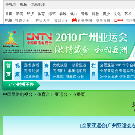
央视网
|
视频
|
网站地图
首页
新闻
经济
体育
综艺
春晚
戏曲
音乐
科教
青少
文化
艺术
电视
频道大全
栏目大全
节目大全
直播中国
赛事直播
网络
直播
点播
火线战报
一起看亚运
全景亚运360°
李宁会
首
视
资
栏
高清
访谈
高清图片
非奥运项目
全景亚运会
亚运风云
页
频
讯
目
3D新体验
开幕式
闭幕式
火炬
5+亚运原创
这里是广
24小时播不停
中国网络电视台
>
体育台
>
亚运台
> 点播页
3
[全景亚运会]广州亚运会