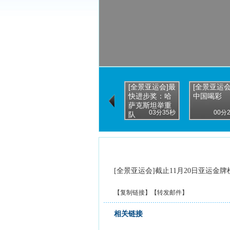
[全景亚运会]最
[全景亚运会
快进步奖：哈
中国喝彩
萨克斯坦举重
03分35秒
00分
队
[全景亚运会]截止11月20日亚运金牌
【
复制链接
】【
转发邮件
】
相关链接