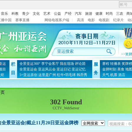
音乐
科教
青少
文化
艺术
公益
产经
汽车
旅游
健康
时尚
三农
商
直播中国
赛事直播
网络电视客户端
|
高清
电影
电视剧
纪录片
动
>>奖
亚运
全景亚运360°
李宁会客厅
我在现场
评论团
赛程
转播表
奖牌
栏
服
项目
全景亚运会
亚运风云会
亚运日记
亚运记忆
金牌时刻
美食
地
目
务
火炬
5+亚运原创
这里是广州
红牛•羽毛球
韩乔秀
天气
机票
酒店
播页
302 Found
CCTV_WebServer
[全景亚运会]截止11月20日亚运金牌榜