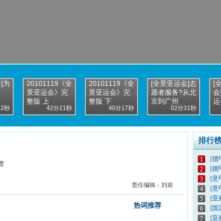
]为
20101119《全
20101119《全
[全景亚运会]志
[
景亚运会》完
景亚运会》完
愿者服务?从北
会
整版 上
整版 下
京到广州
运
22秒
42分21秒
40分17秒
02分31秒
排行
[德
1
榜
[德
2
[意
3
责任编辑：刘岩
[意
4
[亚
5
热词推荐
[
6
[亚
7