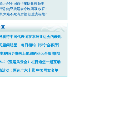
亚残运会]中国自行车队收获颇丰
残运会]亚残运会今晚闭幕 收官?...
甲]大难不死有后福 法兰克福绝?...
专区
样看待中国代表团在本届亚运会的表现
问题问明星，每日相约《李宁会客厅》
电视吗？快来上传您的亚运合影照吧!
TV-5《亚运风云会》栏目邀您一起互动
动活动：票选广东十景
中奖网友名单