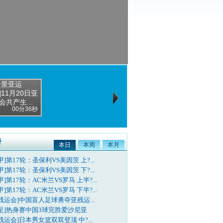
全景亚运
]11月20日亚
会共产生...
00分36秒
榜
本日
本周
本月
甲]第17轮：圣保利VS美因茨 上?...
甲]第17轮：圣保利VS美因茨 下?...
甲]第17轮：AC米兰VS罗马 上半?...
甲]第17轮：AC米兰VS罗马 下半?...
残运会]中国盲人足球勇夺亚残运...
国足]热身赛中国3球完胜爱沙尼亚
残运会]日本男女篮双双登顶 中?...