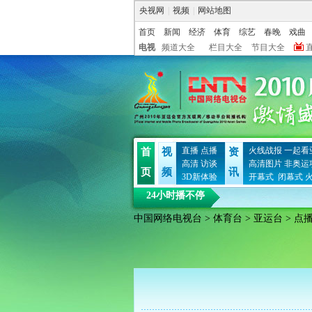
央视网
|
视频
|
网站地图
首页
新闻
经济
体育
综艺
春晚
戏曲
电视
频道大全
栏目大全
节目大全
直播
点播
火线战报
一起看
首
视
资
高清
访谈
高清图片
非奥运
页
频
讯
3D新体验
开幕式
闭幕式
24小时播不停
中国网络电视台
>
体育台
>
亚运台
> 点