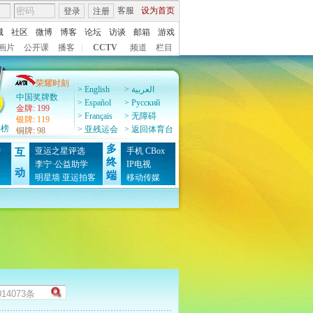
客服
设为首页
登录
注册
城
社区
微博
博客
论坛
访谈
邮箱
游戏
画片
公开课
播客
|
CCTV
频道
栏目
荣耀时刻
> English
> العربية
中国奖牌数
> Español
> Pусский
金牌
:
199
> Français
> 无障碍
银牌
:
119
牌榜
> 亚残运会
> 返回体育台
铜牌
:
98
多
榜
亚运之星评选
手机
CBox
互
终
图
李宁·公益助学
IP电视
动
端
明星墙
亚运拍客
移动传媒