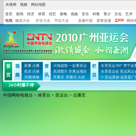
央视网
|
视频
|
网站地图
首页
新闻
经济
体育
综艺
春晚
戏曲
音乐
科教
青少
文化
艺术
电视
频道大全
栏目大全
节目大全
直播中国
赛事直播
网络
直播
点播
火线战报
一起看亚运
全景亚运360°
李宁会
首
视
资
栏
高清
访谈
高清图片
非奥运项目
全景亚运会
亚运风云
页
频
讯
目
3D新体验
开幕式
闭幕式
火炬
5+亚运原创
这里是广
24小时播不停
中国网络电视台
>
体育台
>
亚运台
> 点播页