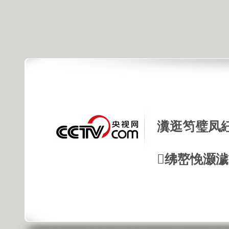
瀵逛笉璧凤
绋嶅悗灏