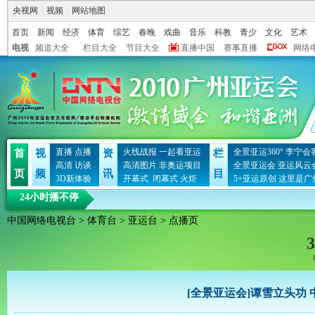
央视网
|
视频
|
网站地图
首页
新闻
经济
体育
综艺
春晚
戏曲
音乐
科教
青少
文化
艺术
电视
频道大全
栏目大全
节目大全
直播中国
赛事直播
网络
直播
点播
火线战报
一起看亚运
全景亚运360°
李宁会
首
视
资
栏
高清
访谈
高清图片
非奥运项目
全景亚运会
亚运风云
页
频
讯
目
3D新体验
开幕式
闭幕式
火炬
5+亚运原创
这里是广
24小时播不停
中国网络电视台
>
体育台
>
亚运台
> 点播页
3
[全景亚运会]谭雪立头功