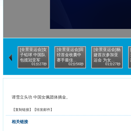
[全景亚运会]女
[全景亚运会]田
[全景亚运会]杨
子铅球 中国队
径首金收囊中
婕首次参加亚
包揽冠亚军
赛手最佳...
运会 为女...
01分27秒
02分56秒
01分27秒
谭雪立头功 中国女佩团体摘金。
【
复制链接
】【
转发邮件
】
相关链接