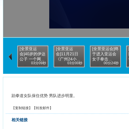
[全景亚运
[全景亚运
[全景亚运会]终
会]40岁的伊达
会]11月21日
于进入亚运会
公子 一个网...
《广州24小...
女子拳击...
03分09秒
03分00秒
00分24秒
跆拳道女队保住优势 男队进步明显。
【
复制链接
】【
转发邮件
】
相关链接