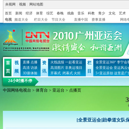
央视网
|
视频
|
网站地图
首页
新闻
经济
体育
综艺
春晚
戏曲
音乐
科教
青少
文化
艺术
电视
频道大全
栏目大全
节目大全
直播中国
赛事直播
网络
直播
点播
火线战报
一起看亚运
全景亚运360°
李宁会
首
视
资
栏
高清
访谈
高清图片
非奥运项目
全景亚运会
亚运风云
页
频
讯
目
3D新体验
开幕式
闭幕式
火炬
5+亚运原创
这里是广
24小时播不停
中国网络电视台
>
体育台
>
亚运台
> 点播页
3
[全景亚运会]跆拳道女队