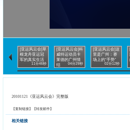
[亚运风云会]草
[亚运风云会]科
[亚运风云会]这
根龙舟亚运冠
威特运动员卡
里是广州：赛
军的真实生活
莱德的广州情
场上的“手势”
11分46秒
04分29秒
02分12秒
结
20101121《亚运风云会》完整版
【
复制链接
】【
转发邮件
】
相关链接