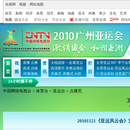
央视网
|
视频
|
网站地图
首页
新闻
经济
体育
综艺
春晚
戏曲
音乐
科教
青少
文化
艺术
电视
频道大全
栏目大全
节目大全
直播中国
赛事直播
网络
直播
点播
火线战报
一起看亚运
全景亚运360°
李宁会
首
视
资
栏
高清
访谈
高清图片
非奥运项目
全景亚运会
亚运风云
页
频
讯
目
3D新体验
开幕式
闭幕式
火炬
5+亚运原创
这里是广
24小时播不停
中国网络电视台
>
体育台
>
亚运台
> 点播页
3
20101121《亚运风云会