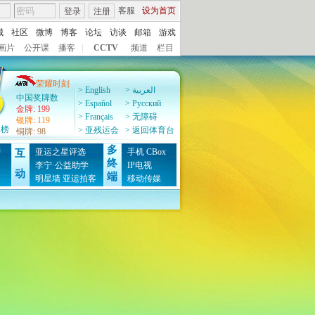
客服
设为首页
登录
注册
城
社区
微博
博客
论坛
访谈
邮箱
游戏
画片
公开课
播客
|
CCTV
频道
栏目
荣耀时刻
> English
> العربية
中国奖牌数
> Español
> Pусский
金牌
:
199
> Français
> 无障碍
银牌
:
119
牌榜
> 亚残运会
> 返回体育台
铜牌
:
98
多
榜
亚运之星评选
手机
CBox
互
终
图
李宁·公益助学
IP电视
动
端
明星墙
亚运拍客
移动传媒