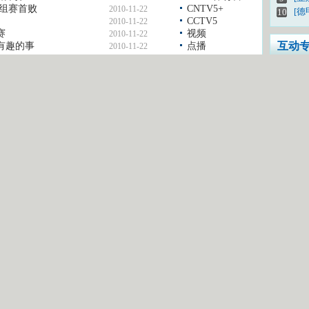
单组赛首败
CNTV5+
2010-11-22
[德
10
CCTV5
2010-11-22
赛
视频
2010-11-22
互动
有趣的事
点播
2010-11-22
您怎
我有
密 码：
登录
想上
注册新用户
CC
互
更多