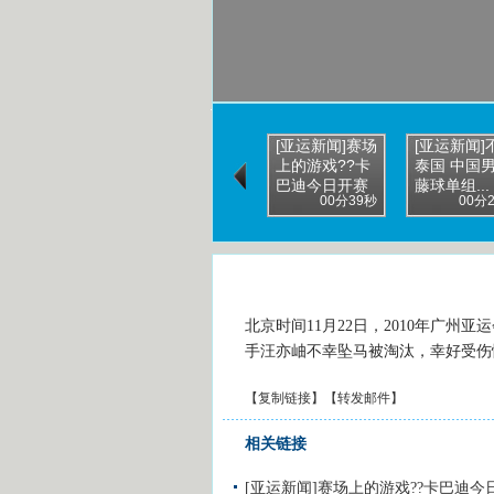
[亚运新闻]赛场
[亚运新闻]
上的游戏??卡
泰国 中国
巴迪今日开赛
藤球单组...
00分39秒
00分
北京时间11月22日，2010年广
手汪亦岫不幸坠马被淘汰，幸好受伤
【
复制链接
】【
转发邮件
】
相关链接
[亚运新闻]赛场上的游戏??卡巴迪今