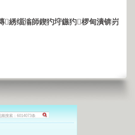
鏄綉缁滃師鍥犳垨鏃犳椤甸潰锛岃