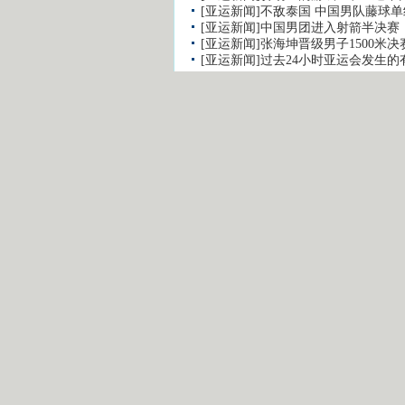
[亚运新闻]不敌泰国 中国男队藤球
[亚运新闻]中国男团进入射箭半决赛
[亚运新闻]张海坤晋级男子1500米决
[亚运新闻]过去24小时亚运会发生的
留言评论
用户名：
注册用户通道
昵 称：
非注册用户通道
验证码:
最新视频