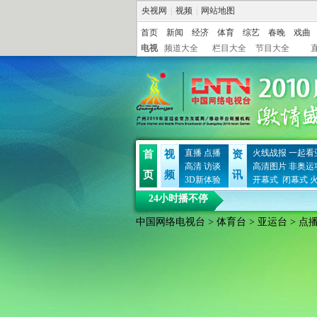
央视网
|
视频
|
网站地图
首页
新闻
经济
体育
综艺
春晚
戏曲
电视
频道大全
栏目大全
节目大全
直播
点播
火线战报
一起看
首
视
资
高清
访谈
高清图片
非奥运
页
频
讯
3D新体验
开幕式
闭幕式
24小时播不停
中国网络电视台
>
体育台
>
亚运台
> 点