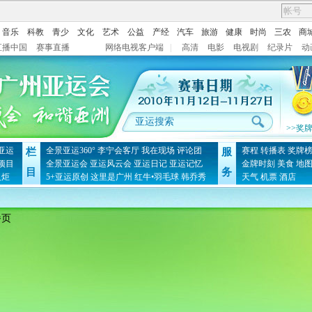
音乐
科教
青少
文化
艺术
公益
产经
汽车
旅游
健康
时尚
三农
商
直播中国
赛事直播
网络电视客户端
|
高清
电影
电视剧
纪录片
动
>>奖
亚运
全景亚运360°
李宁会客厅
我在现场
评论团
赛程
转播表
奖牌
栏
服
项目
全景亚运会
亚运风云会
亚运日记
亚运记忆
金牌时刻
美食
地
目
务
火炬
5+亚运原创
这里是广州
红牛•羽毛球
韩乔秀
天气
机票
酒店
播页