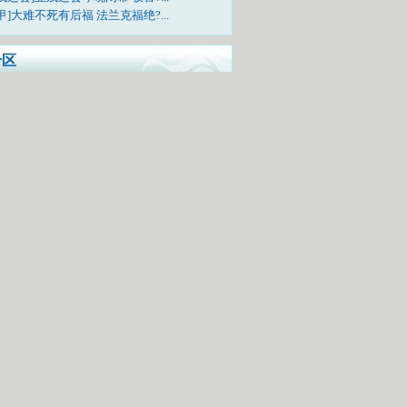
甲]大难不死有后福 法兰克福绝?...
专区
样看待中国代表团在本届亚运会的表现
问题问明星，每日相约《李宁会客厅》
电视吗？快来上传您的亚运合影照吧!
TV-5《亚运风云会》栏目邀您一起互动
动活动：票选广东十景
中奖网友名单