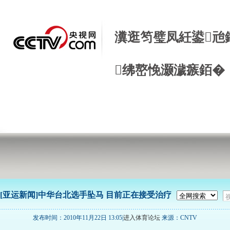
瀵逛笉璧凤紝鍙兘
绋嶅悗灏濊瘯銆�
[亚运新闻]中华台北选手坠马 目前正在接受治疗
发布时间：2010年11月22日 13:05|
进入体育论坛
来源：CNTV