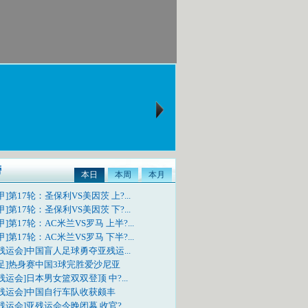
榜
本日
本周
本月
甲]第17轮：圣保利VS美因茨 上?...
甲]第17轮：圣保利VS美因茨 下?...
甲]第17轮：AC米兰VS罗马 上半?...
甲]第17轮：AC米兰VS罗马 下半?...
残运会]中国盲人足球勇夺亚残运...
国足]热身赛中国3球完胜爱沙尼亚
残运会]日本男女篮双双登顶 中?...
亚残运会]中国自行车队收获颇丰
残运会]亚残运会今晚闭幕 收官?...