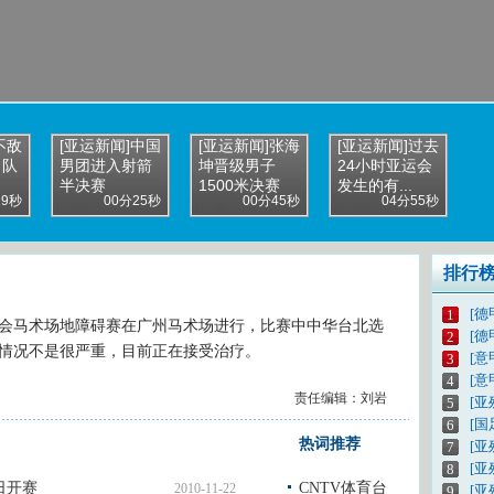
不敌
[亚运新闻]中国
[亚运新闻]张海
[亚运新闻]过去
男队
男团进入射箭
坤晋级男子
24小时亚运会
半决赛
1500米决赛
发生的有...
29秒
00分25秒
00分45秒
04分55秒
排行
[德
1
州亚运会马术场地障碍赛在广州马术场进行，比赛中中华台北选
[德
2
情况不是很严重，目前正在接受治疗。
[意
3
[意
4
责任编辑：刘岩
[亚
5
[
6
热词推荐
[亚
7
[
8
日开赛
CNTV体育台
2010-11-22
[亚
9