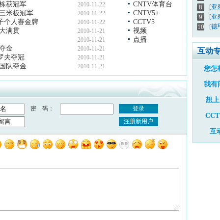
董栋获冠军
CNTV体育台
2010-11-22
[
8
人三米板冠军
CNTV5+
2010-11-22
[亚
9
子个人赛金牌
CCTV5
2010-11-22
[德
10
成大满贯
视频
2010-11-21
点播
2010-11-21
队夺金
2010-11-21
互动
罗夫夺冠
2010-11-21
中国队夺金
2010-11-21
您怎
我有
想上
密 码：
登录
CC
注册新用户
互