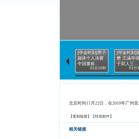
[夺金时刻]男子
[夺金时刻]
蹦床个人决赛
懋 王涵夺
中国董栋...
子双人三...
01分10秒
01分
北京时间11月22日，在2010年广
【
复制链接
】【
转发邮件
】
相关链接