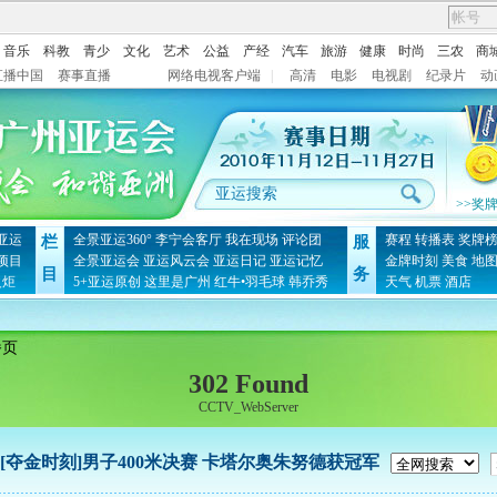
音乐
科教
青少
文化
艺术
公益
产经
汽车
旅游
健康
时尚
三农
商
直播中国
赛事直播
网络电视客户端
|
高清
电影
电视剧
纪录片
动
>>奖
亚运
全景亚运360°
李宁会客厅
我在现场
评论团
赛程
转播表
奖牌
栏
服
项目
全景亚运会
亚运风云会
亚运日记
亚运记忆
金牌时刻
美食
地
目
务
火炬
5+亚运原创
这里是广州
红牛•羽毛球
韩乔秀
天气
机票
酒店
播页
302 Found
CCTV_WebServer
[夺金时刻]男子400米决赛 卡塔尔奥朱努德获冠军