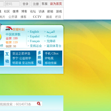
客服
设为首页
登录
注册
城
社区
微博
博客
论坛
访谈
邮箱
游戏
画片
公开课
播客
|
CCTV
频道
栏目
荣耀时刻
> English
> العربية
中国奖牌数
> Español
> Pусский
金牌
:
199
> Français
> 无障碍
银牌
:
119
牌榜
> 亚残运会
> 返回体育台
铜牌
:
98
多
榜
亚运之星评选
手机
CBox
互
终
图
李宁·公益助学
IP电视
动
端
明星墙
亚运拍客
移动传媒