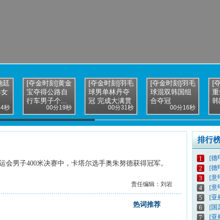
施廷
[夺金时刻]黄金
[夺金时刻]羽毛
[夺金时刻]羽毛
[
得女
宝夺得公路自
球男单林丹夺
球混双韩国组
重
行车男子个...
冠 完成大满贯
合夺冠
韩
34秒
00分19秒
00分31秒
00分16秒
排行
[德
1
州亚运会男子400米决赛中，卡塔尔选手奥朱努德获得冠军。
[德
2
[意
3
责任编辑：刘岩
[意
4
[亚
5
热词推荐
[
6
[亚
7