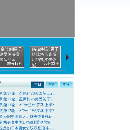
夺金时刻]男子
[夺金时刻]男子
[夺金时刻]击剑
剑团体决赛
链球塔吉克斯
女子佩剑团体
国队夺金
坦纳扎罗夫夺
决赛 中国...
00分13秒
00分33秒
00分24秒
冠
榜
本日
本周
本月
甲]第17轮：圣保利VS美因茨 上?...
甲]第17轮：圣保利VS美因茨 下?...
甲]第17轮：AC米兰VS罗马 上半?...
甲]第17轮：AC米兰VS罗马 下半?...
残运会]中国盲人足球勇夺亚残运...
国足]热身赛中国3球完胜爱沙尼亚
残运会]日本男女篮双双登顶 中?...