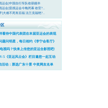
亚残运会]中国自行车队收获颇丰
残运会]亚残运会今晚闭幕 收官?...
甲]大难不死有后福 法兰克福绝?...
专区
样看待中国代表团在本届亚运会的表现
问题问明星，每日相约《李宁会客厅》
电视吗？快来上传您的亚运合影照吧!
TV-5《亚运风云会》栏目邀您一起互动
动活动：票选广东十景
中奖网友名单