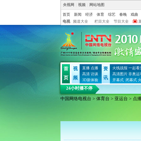
央视网
|
视频
|
网站地图
首页
新闻
经济
体育
综艺
春晚
戏曲
电视
频道大全
栏目大全
节目大全
直播
点播
火线战报
一起看
首
视
资
高清
访谈
高清图片
非奥运
页
频
讯
3D新体验
开幕式
闭幕式
24小时播不停
中国网络电视台
>
体育台
>
亚运台
> 点