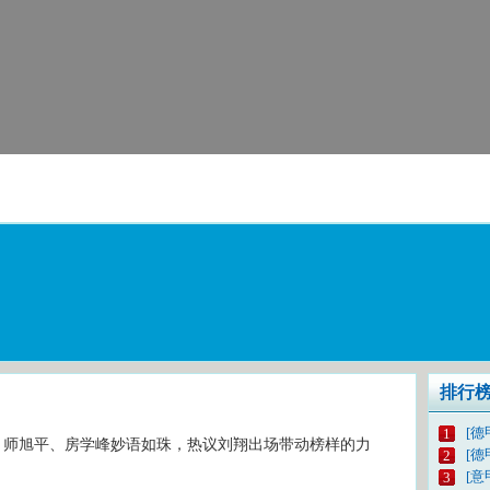
排行
[德
1
斌、师旭平、房学峰妙语如珠，热议刘翔出场带动榜样的力
[德
2
[意
3