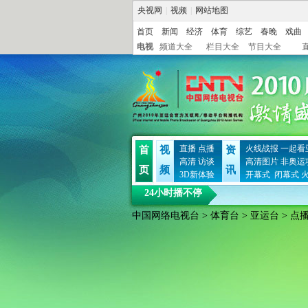
央视网
|
视频
|
网站地图
首页
新闻
经济
体育
综艺
春晚
戏曲
电视
频道大全
栏目大全
节目大全
直播
点播
火线战报
一起看
首
视
资
高清
访谈
高清图片
非奥运
页
频
讯
3D新体验
开幕式
闭幕式
24小时播不停
中国网络电视台
>
体育台
>
亚运台
> 点