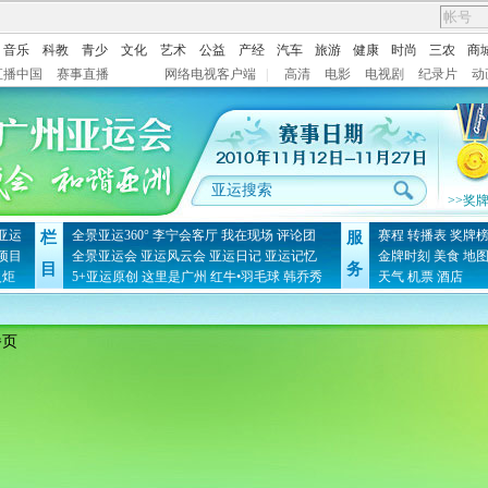
音乐
科教
青少
文化
艺术
公益
产经
汽车
旅游
健康
时尚
三农
商
直播中国
赛事直播
网络电视客户端
|
高清
电影
电视剧
纪录片
动
>>奖
亚运
全景亚运360°
李宁会客厅
我在现场
评论团
赛程
转播表
奖牌
栏
服
项目
全景亚运会
亚运风云会
亚运日记
亚运记忆
金牌时刻
美食
地
目
务
火炬
5+亚运原创
这里是广州
红牛•羽毛球
韩乔秀
天气
机票
酒店
播页