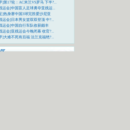
甲]第17轮：AC米兰VS罗马 下半?...
残运会]中国盲人足球勇夺亚残运...
国足]热身赛中国3球完胜爱沙尼亚
残运会]日本男女篮双双登顶 中?...
亚残运会]中国自行车队收获颇丰
残运会]亚残运会今晚闭幕 收官?...
甲]大难不死有后福 法兰克福绝?...
专区
样看待中国代表团在本届亚运会的表现
问题问明星，每日相约《李宁会客厅》
电视吗？快来上传您的亚运合影照吧!
TV-5《亚运风云会》栏目邀您一起互动
动活动：票选广东十景
中奖网友名单