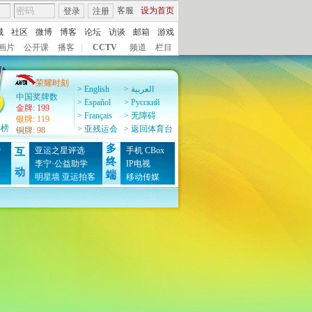
客服
设为首页
登录
注册
城
社区
微博
博客
论坛
访谈
邮箱
游戏
画片
公开课
播客
|
CCTV
频道
栏目
荣耀时刻
> English
> العربية
中国奖牌数
> Español
> Pусский
金牌
:
199
> Français
> 无障碍
银牌
:
119
牌榜
> 亚残运会
> 返回体育台
铜牌
:
98
多
榜
亚运之星评选
手机
CBox
互
终
图
李宁·公益助学
IP电视
动
端
明星墙
亚运拍客
移动传媒