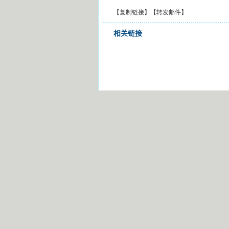
【
复制链接
】【
转发邮件
】
相关链接
留言评论
用户名：
注册用户通道
昵 称：
非注册用户通道