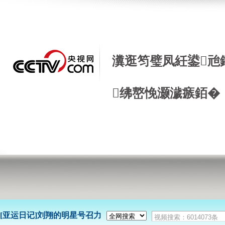
瀵逛笉璧凤紝鍙兘
绋嶅悗灏濊瘯銆�
[亚运日记]刘翔的明星号召力