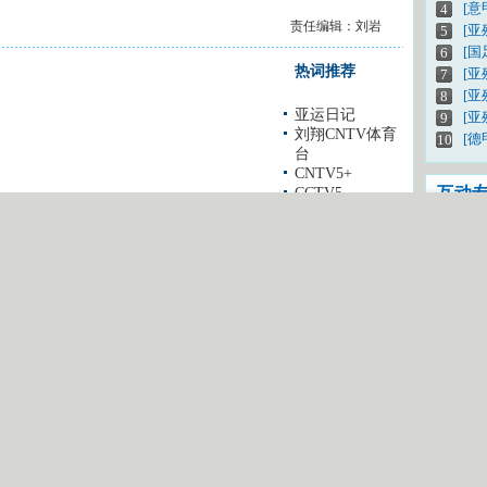
[意
4
责任编辑：刘岩
[亚
5
[
6
热词推荐
[亚
7
[
8
亚运日记
[亚
9
刘翔CNTV体育
[德
10
台
CNTV5+
互动
CCTV5
视频
点播
您怎
我有
想上
密 码：
登录
CC
注册新用户
互