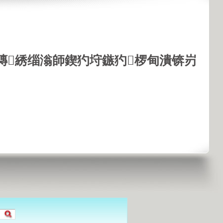
鏄綉缁滃師鍥犳垨鏃犳椤甸潰锛岃