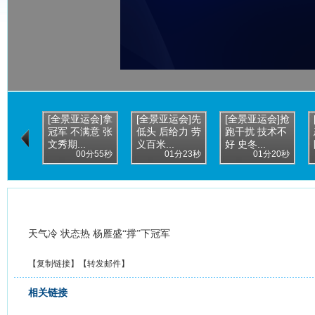
[全景亚运会]拿
[全景亚运会]先
[全景亚运会]抢
冠军 不满意 张
低头 后给力 劳
跑干扰 技术不
文秀期...
义百米...
好 史冬...
00分55秒
01分23秒
01分20秒
天气冷 状态热 杨雁盛“撑”下冠军
【
复制链接
】【
转发邮件
】
相关链接