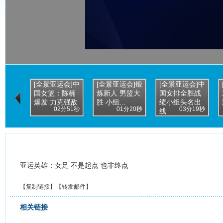
[全景亚运会]中
[全景亚运会]锻
[全景亚运会]中
国女篮：陈楠
炼新人 男篮大
国女排全胜战
爆发 力克强敌
胜 小组...
绩小组头名出
02分51秒
01分20秒
03分19秒
线
亚运英雄：女足 不是起点 也非终点
【
复制链接
】【
转发邮件
】
相关链接