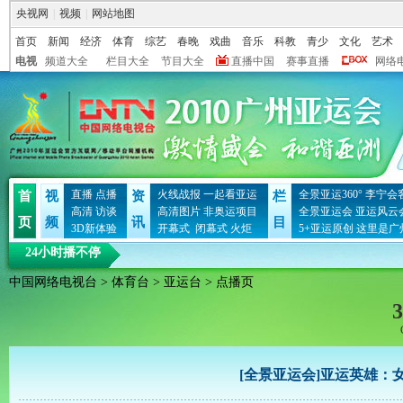
央视网
|
视频
|
网站地图
首页
新闻
经济
体育
综艺
春晚
戏曲
音乐
科教
青少
文化
艺术
电视
频道大全
栏目大全
节目大全
直播中国
赛事直播
网络
直播
点播
火线战报
一起看亚运
全景亚运360°
李宁会
首
视
资
栏
高清
访谈
高清图片
非奥运项目
全景亚运会
亚运风云
页
频
讯
目
3D新体验
开幕式
闭幕式
火炬
5+亚运原创
这里是广
24小时播不停
中国网络电视台
>
体育台
>
亚运台
> 点播页
3
[全景亚运会]亚运英雄：