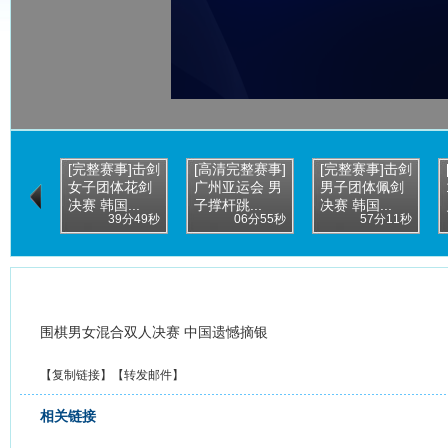
[完整赛事]击剑
[高清完整赛事]
[完整赛事]击剑
女子团体花剑
广州亚运会 男
男子团体佩剑
决赛 韩国...
子撑杆跳...
决赛 韩国...
39分49秒
06分55秒
57分11秒
围棋男女混合双人决赛 中国遗憾摘银
【
复制链接
】【
转发邮件
】
相关链接