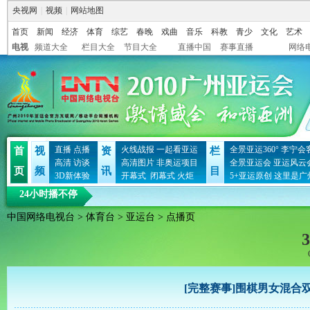
央视网
|
视频
|
网站地图
首页
新闻
经济
体育
综艺
春晚
戏曲
音乐
科教
青少
文化
艺术
电视
频道大全
栏目大全
节目大全
直播中国
赛事直播
网络
直播
点播
火线战报
一起看亚运
全景亚运360°
李宁会
首
视
资
栏
高清
访谈
高清图片
非奥运项目
全景亚运会
亚运风云
页
频
讯
目
3D新体验
开幕式
闭幕式
火炬
5+亚运原创
这里是广
24小时播不停
中国网络电视台
>
体育台
>
亚运台
> 点播页
3
[完整赛事]围棋男女混合