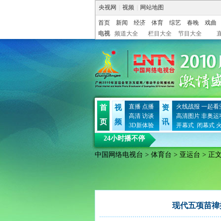
央视网
|
视频
|
网站地图
首页
新闻
经济
体育
综艺
春晚
戏曲
电视
频道大全
栏目大全
节目大全
直播
点播
火线战报
一起看
首
视
资
高清
访谈
高清图片
非奥运
页
频
讯
3D新体验
开幕式
闭幕式
24小时播不停
中国网络电视台
>
体育台
>
亚运台
> 正
现代五项苗禕