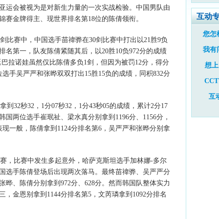
亚运会被视为是对新生力量的一次实战检验。中国男队由
互动
世锦赛金牌得主、现世界排名第18位的陈倩领衔。
您怎
比赛中，中国选手苗禕骅在30剑比赛中打出以21胜9负
我有
排名第一，队友陈倩紧随其后，以20胜10负972分的成绩
延巴拉诺娃虽然仅比陈倩多负1剑，但因为被罚12分，得分
想上
选手吴严严和张晔双双打出15胜15负的成绩，同积832分
CC
互
秒32，1分07秒32，1分43秒05的成绩，累计2分17
，韩国两位选手崔珉祉、梁水真分别拿到1196分、1156分，
现一般，陈倩拿到1124分排名第6，吴严严和张晔分别拿
赛，比赛中发生多起意外，哈萨克斯坦选手加林娜-多尔
国选手陈倩登场后出现两次落马。最终苗禕骅、吴严严分
位，张晔、陈倩分别拿到972分、628分。然而韩国队整体实力
三，金恩别拿到1144分排名第5，文芮璘拿到1092分排名