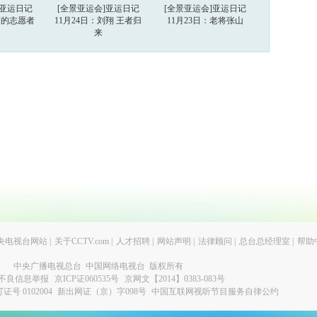
]亚运日记
[全景亚运会]亚运日记
[全景亚运会]亚运日记
美丽的志愿者
11月24日：刘翔 王者归
11月23日：老将张山
来
央电视台网站
|
关于CCTV.com
|
人才招聘
|
网站声明
|
法律顾问
|
总台总经理室
|
帮助
中央广播电视总台 中国网络电视台 版权所有
不良信息举报
京ICP证060535号
京网文【2014】0383-083号
 0102004
新出网证（京）字098号
中国互联网视听节目服务自律公约