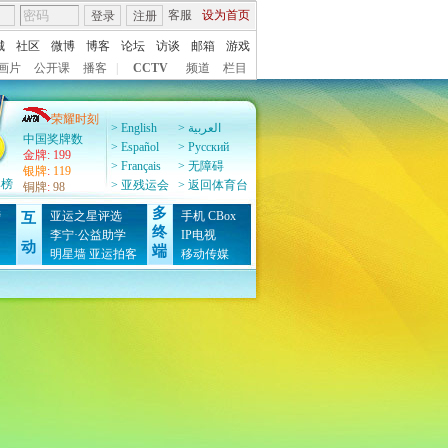
客服
设为首页
登录
注册
城
社区
微博
博客
论坛
访谈
邮箱
游戏
画片
公开课
播客
|
CCTV
频道
栏目
荣耀时刻
> English
> العربية
中国奖牌数
> Español
> Pусский
金牌
:
199
> Français
> 无障碍
银牌
:
119
牌榜
> 亚残运会
> 返回体育台
铜牌
:
98
多
榜
亚运之星评选
手机
CBox
互
终
图
李宁·公益助学
IP电视
动
端
明星墙
亚运拍客
移动传媒