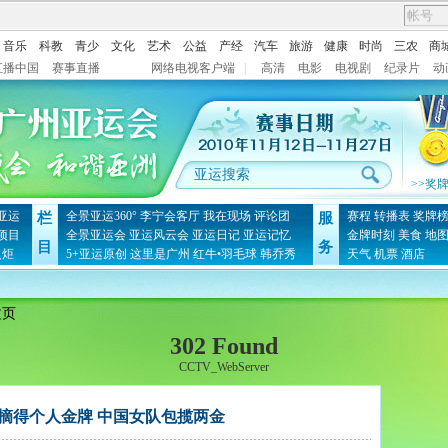
音乐
科教
青少
文化
艺术
公益
产经
汽车
旅游
健康
时尚
三农
商
直播中国
赛事直播
网络电视客户端
|
高清
电影
电视剧
纪录片
动
>>奖
亚运
全景亚运360°
李宁会客厅
我在现场
评论团
赛程
转播表
奖牌
栏
服
项目
全景亚运会
亚运风云会
亚运日记
亚运记忆
金牌时刻
美食
地
目
务
火炬
5+亚运原创
这里是广州
红牛•羽毛球
韩乔秀
天气
机票
酒店
文页
302 Found
CCTV_WebServer
摘得个人金牌 中国女队包揽两金