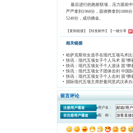
最后进行的跑射联项，压力面前中国女
严严拿到1968分，苗禕骅拿到18
5240分，成功摘金。
【
复制链接
】【
转发邮件
】
【一键分享
相关链接
哈萨克斯坦女选手在现代五项马术比
快讯：现代五项女子个人马术 苗?骅
快讯：现代五项女子个人游泳 苗?骅
快讯：现代五项女子团体击剑 中国
快讯：现代五项女子个人击剑 苗?骅
国际现代五项主席舒曼同意武汉承办2
留言评论
用户名：
注册用户通道
昵 称：
非注册用户通道