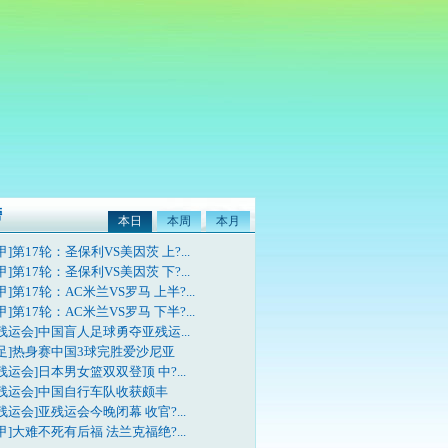
榜
本日
本周
本月
甲]第17轮：圣保利VS美因茨 上?...
甲]第17轮：圣保利VS美因茨 下?...
甲]第17轮：AC米兰VS罗马 上半?...
甲]第17轮：AC米兰VS罗马 下半?...
残运会]中国盲人足球勇夺亚残运...
国足]热身赛中国3球完胜爱沙尼亚
残运会]日本男女篮双双登顶 中?...
亚残运会]中国自行车队收获颇丰
残运会]亚残运会今晚闭幕 收官?...
甲]大难不死有后福 法兰克福绝?...