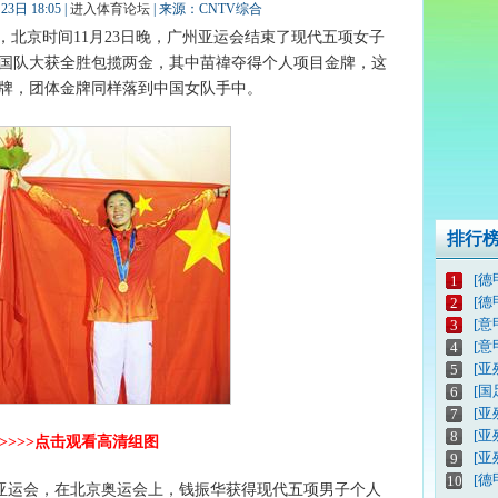
日 18:05 |
进入体育论坛
| 来源：CNTV综合
，北京时间11月23日晚，广州亚运会结束了现代五项女子
国队大获全胜包揽两金，其中苗禕夺得个人项目金牌，这
牌，团体金牌同样落到中国女队手中。
排行
[德
1
[德
2
[意
3
[意
4
[亚
5
[
6
[亚
7
[
8
>>>>>点击观看高清组图
[亚
9
[德
10
亚运会，在北京奥运会上，钱振华获得现代五项男子个人