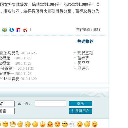
将集体爆发，陈倩拿到1984分，张晔拿到1980分，吴
88分，排名前四，这样将所有比赛项目得分相，苗禕总得分为
】
责任编辑：李航
热词推荐
赛坠马受伤
现代五项
2010-11-23
获得第一
苗禕骅
2010-11-23
获得第一
吴严严
2010-11-23
队获得第一
亚运会
2010-11-23
获得第一
2010-11-23
013世青赛
2010-11-20
密 码：
登录
注册新用户