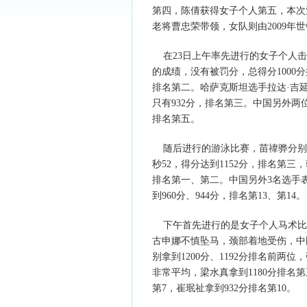
第四，陈倩获得女子个人第五，本次
老将曹忠荣带领，女队则由2009年
在23日上午率先进行的女子个人击剑
的成绩，没有被罚分，总得分1000分
排名第二。哈萨克斯坦选手拉达·吉
只有932分，排名第三。中国另外两位
排名第五。
随后进行的游泳比赛，苗禕骅分别拿到32
秒52，得分达到1152分，排名第三
排名第一、第二。中国另外3名选手表
到960分、944分，排名第13、第14。
下午首先进行的是女子个人马术比
古申娜不慎坠马，颈部着地受伤，中
别拿到1200分、1192分排名前两
非常平均，梁水真拿到1180分排名第
第7，崔珉祉拿到932分排名第10。