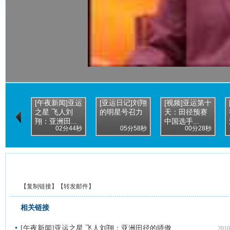
[午夜新闻]亚运
[亚运日记]刘翔
[视频]亚运第十
之星 飞人刘
的明星号召力
天：田径预赛
翔：亚洲田...
中国选手...
02分44秒
05分58秒
00分28秒
【
复制链接
】【
转发邮件
】
相关链接
[午夜新闻]亚运之星 飞人刘翔：亚洲田径的骄傲
2010