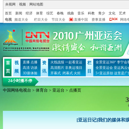
央视网
|
视频
|
网站地图
首页
新闻
经济
体育
综艺
春晚
戏曲
音乐
科教
青少
文化
艺术
电视
频道大全
栏目大全
节目大全
直播中国
赛事直播
网络
直播
点播
火线战报
一起看亚运
全景亚运360°
李宁会
首
视
资
栏
高清
访谈
高清图片
非奥运项目
全景亚运会
亚运风云
页
频
讯
目
3D新体验
开幕式
闭幕式
火炬
5+亚运原创
这里是广
24小时播不停
中国网络电视台
>
体育台
>
亚运台
> 点播页
3
[亚运日记]我们的媒体