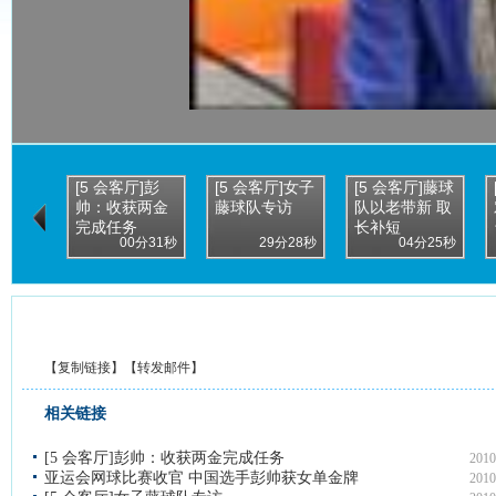
[5 会客厅]彭
[5 会客厅]女子
[5 会客厅]藤球
帅：收获两金
藤球队专访
队以老带新 取
完成任务
长补短
00分31秒
29分28秒
04分25秒
【
复制链接
】【
转发邮件
】
相关链接
[5 会客厅]彭帅：收获两金完成任务
2010
亚运会网球比赛收官 中国选手彭帅获女单金牌
2010