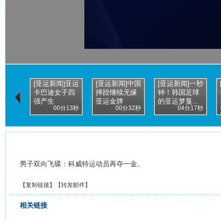
[亚运新闻]亚运
[亚运新闻]中国
[亚运新闻]一秒
卡巴迪女子四
摔跤继续无缘
钟！韩国足球
强产生
亚运金牌
的亚运梦戛...
00分13秒
00分32秒
04分17秒
男子双向飞碟：科威特运动员再夺一金。
【
复制链接
】【
转发邮件
】
相关链接