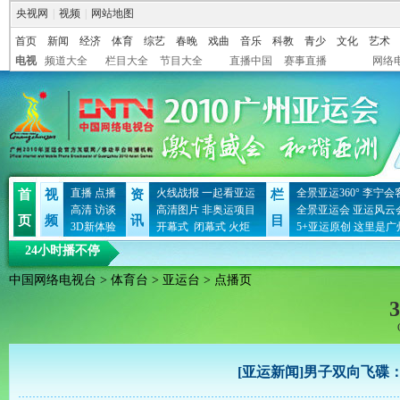
央视网
|
视频
|
网站地图
首页
新闻
经济
体育
综艺
春晚
戏曲
音乐
科教
青少
文化
艺术
电视
频道大全
栏目大全
节目大全
直播中国
赛事直播
网络
直播
点播
火线战报
一起看亚运
全景亚运360°
李宁会
首
视
资
栏
高清
访谈
高清图片
非奥运项目
全景亚运会
亚运风云
页
频
讯
目
3D新体验
开幕式
闭幕式
火炬
5+亚运原创
这里是广
24小时播不停
中国网络电视台
>
体育台
>
亚运台
> 点播页
3
[亚运新闻]男子双向飞碟